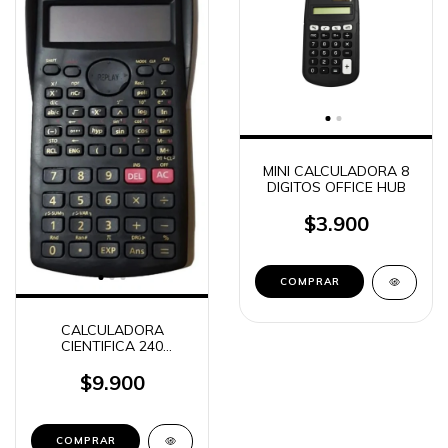
MINI CALCULADORA 8
DIGITOS OFFICE HUB
$3.900
CALCULADORA
CIENTIFICA 240
FUNCIONES NEGRA
KENKO KK-82MS-D
$9.900