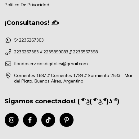
Política De Privacidad
¡Consultanos! ✍
542235267383
2235267383 // 2235899083 // 2235557398
floridaserviciosdigitales@gmail.com
Corrientes 1687 // Corrientes 1784 // Sarmiento 2533 - Mar
del Plata, Buenos Aires, Argentina
Sigamos conectados! ( ͡° ͜ʖ( ͡° ͜ʖ ͡°)ʖ ͡°)