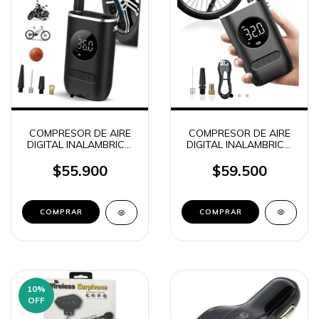
COMPRESOR DE AIRE
COMPRESOR DE AIRE
DIGITAL INALAMBRICO
DIGITAL INALAMBRICO
CON LINTERNA 50W
CON LINTERNA 800W
OM-3668
CAJA BLANCA
$59.500
$55.900
10
%
OFF