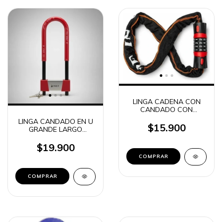
LINGA CADENA CON
CANDADO CON
CODIGO CUBIERTA DE
LINGA CANDADO EN U
TELA PARA BICI / MOTO
$15.900
GRANDE LARGO
C-130504
PESADO JIAN GU LI C-
130506
$19.900