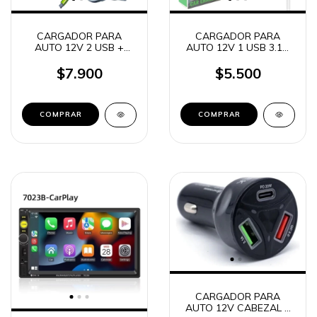
CARGADOR PARA
CARGADOR PARA
AUTO 12V 2 USB +
AUTO 12V 1 USB 3.1A
CABLE INTEGRADO
MICRO USB IBEK AC-01
4.2A MICRO USB
$7.900
$5.500
KOSMO
COMPRAR
COMPRAR
CARGADOR PARA
AUTO 12V CABEZAL 2