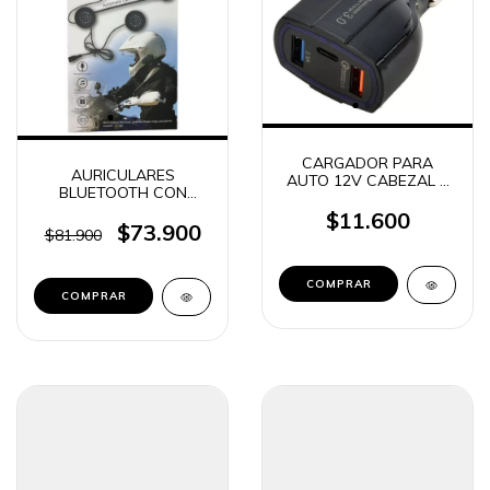
CARGADOR PARA
AURICULARES
AUTO 12V CABEZAL 2
BLUETOOTH CON
USB + 1 USB C 48W
MICROFONO PARA
7.6A KOSMO
$11.600
CASCO MOTO MANOS
$73.900
$81.900
LIBRES
INTERCOMUNICADOR
BT-12 (0215)