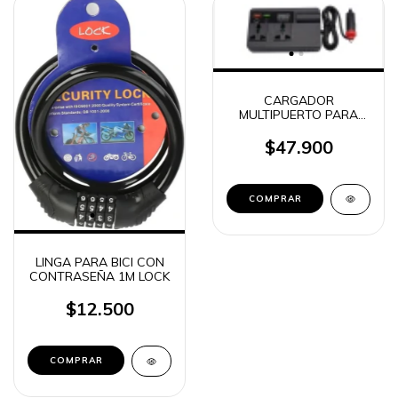
CARGADOR
MULTIPUERTO PARA
AUTO 2 USB-A + 2
USB-C + 2 TOMAS +
$47.900
MEDIDOR VOLT C11-A
LINGA PARA BICI CON
CONTRASEÑA 1M LOCK
$12.500