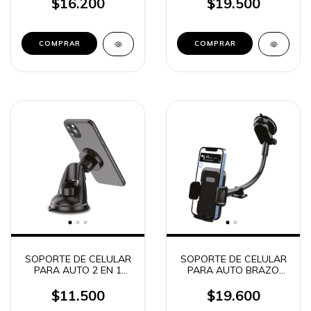
SOUL
$16.200
$19.500
SOPORTE DE CELULAR
SOPORTE DE CELULAR
PARA AUTO 2 EN 1
PARA AUTO BRAZO
MAGNETICO Q250
EXTENSIBLE Q450
$11.500
$19.600