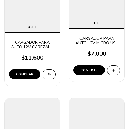
CARGADOR PARA
CARGADOR PARA
AUTO 12V MICRO USB
AUTO 12V CABEZAL 1
SAMSUNG 15W
USB + 2 USB C 3.1A
$7.000
TIME CAR-53004
$11.600
COMPRAR