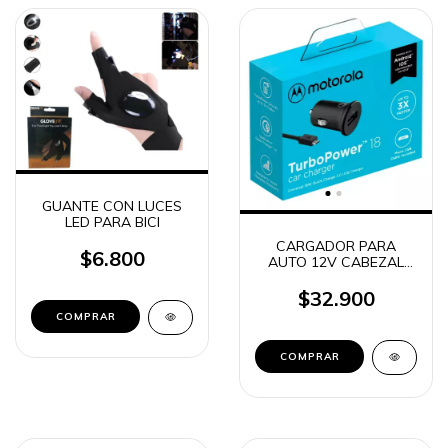
GUANTE CON LUCES
LED PARA BICI
CARGADOR PARA
$6.800
AUTO 12V CABEZAL
1USB + CABLE MICRO
USB 18W MOTOROLA
$32.900
ORIGINAL
COMPRAR