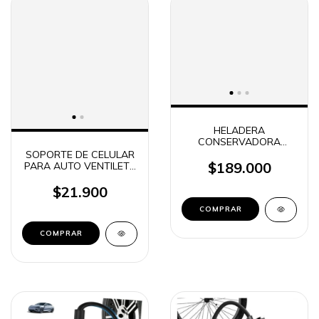
HELADERA
CONSERVADORA
ELECTRICA PORTATIL
SOPORTE DE CELULAR
CON CARGADOR 12V
$189.000
PARA AUTO VENTILETE
ORYX ORC025L
+ BASE DE CARGA QI
EX0094 R1
$21.900