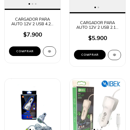
CARGADOR PARA
CARGADOR PARA
AUTO 12V 2 USB 4.2A
AUTO 12V 2 USB 2.1A
MIXOR ATRACCION
MICRO USB SUONO
(MICRO USB - TIPO C -
$7.900
CARCH-M-BK
$5.900
LIGHTNING)
COMPRAR
COMPRAR