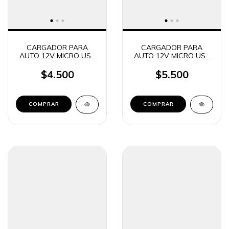
CARGADOR PARA
CARGADOR PARA
AUTO 12V MICRO USB
AUTO 12V MICRO USB
+ 2USB CARGA RAPIDA
+ 1 USB 3.1A MALIBU
TIME TMCC 2303
M404
$4.500
$5.500
COMPRAR
COMPRAR