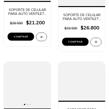
SOPORTE DE CELULAR
PARA AUTO VENTILETE
SOPORTE DE CELULAR
+ BASE DE CARGA QI
PARA AUTO VENTILETE
15W R1 / R1S (5953)
$21.200
+ BASE DE CARGA QI +
$26.500
FICHAS CARGADOR
$26.800
$33.500
SUONO