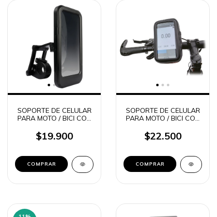
SOPORTE DE CELULAR
SOPORTE DE CELULAR
PARA MOTO / BICI CON
PARA MOTO / BICI CON
ESTUCHE HERMETICO
ESTUCHE HERMETICO
360° BRAZO
360° SOUL Q900
$19.900
$22.500
MAGNETICO SOUL
Q800
11
%