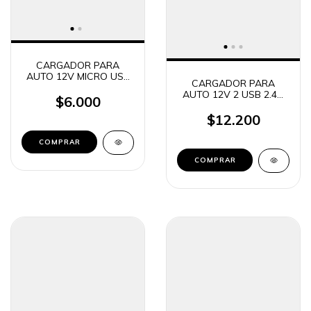
CARGADOR PARA
AUTO 12V MICRO USB
CARGADOR PARA
SIMIL SAMSUNG 5W
AUTO 12V 2 USB 2.4A
$6.000
SOUL SHARE CAR
(MICRO USB - TIPO C -
$12.200
LIGHTNING)
COMPRAR
COMPRAR