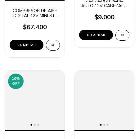
CARGADOR PARA
AUTO 12V CABEZAL 2
COMPRESOR DE AIRE
USB + 1 USB C 3.1A
DIGITAL 12V MINI ST-
TIME CAR-53005
$9.000
5504 VEHICULOS /
BICICLETAS / PELOTAS
$67.400
10
%
OFF