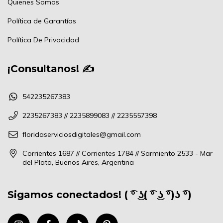
Quienes Somos
Política de Garantías
Política De Privacidad
¡Consultanos! ✍
542235267383
2235267383 // 2235899083 // 2235557398
floridaserviciosdigitales@gmail.com
Corrientes 1687 // Corrientes 1784 // Sarmiento 2533 - Mar
del Plata, Buenos Aires, Argentina
Sigamos conectados! ( ͡° ͜ʖ( ͡° ͜ʖ ͡°)ʖ ͡°)