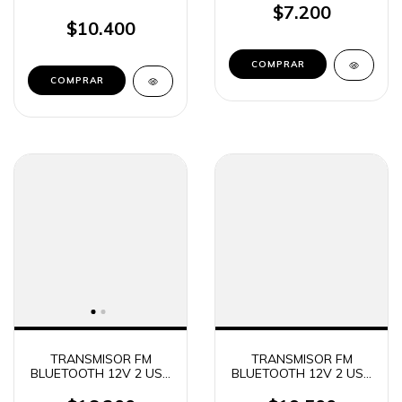
BLANCA P080KA /
$7.200
IPHONE 7/8/X PRO21
OGAAN 5583 (8808)
3.1A 2USB
$10.400
COMPRAR
TRANSMISOR FM
TRANSMISOR FM
BLUETOOTH 12V 2 USB
BLUETOOTH 12V 2 USB
FM50 SOUL (0550)
+ 1 TIPO C RGB FM100