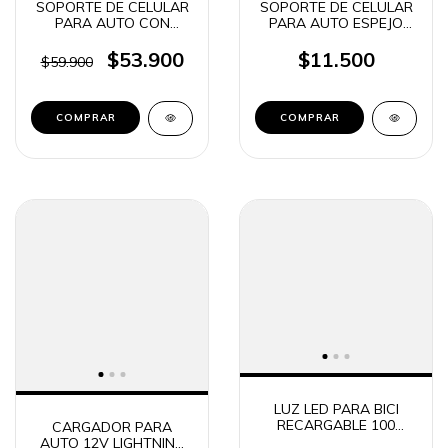
SOPORTE DE CELULAR
SOPORTE DE CELULAR
PARA AUTO CON
PARA AUTO ESPEJO
SOPAPA MAGNETICO +
RETROVISOR CON
VENTILETE 2 EN 1 +
MORSA DE AGARRE
$53.900
$11.500
$59.900
CARGADOR
ABRAZADERA CAJA
INALAMBRICO Q700
VERDE (4391)
LUZ LED PARA BICI
RECARGABLE 100
CARGADOR PARA
LUMENS ROJA +
AUTO 12V LIGHTNING