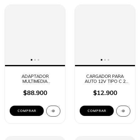
ADAPTADOR
CARGADOR PARA
MULTIMEDIA
AUTO 12V TIPO C 2
INALAMBRICO PARA
USB 10W 2.4A SOUL
AUTO SOUL S06 (9123)
$88.900
$12.900