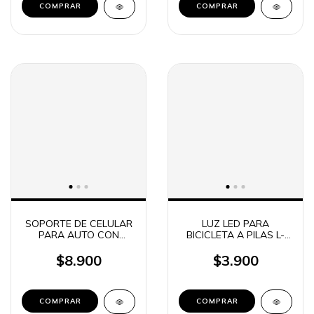
SOPORTE DE CELULAR
LUZ LED PARA
PARA AUTO CON
BICICLETA A PILAS L-
SOPAPA MAGNETICO
3192
IMAN NETMAK NM-
$8.900
$3.900
HC22