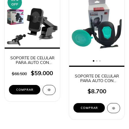
OFF
SOPORTE DE CELULAR
PARA AUTO CON
SOPAPA + VENTILETE 2
EN 1 + CARGADOR
$59.000
$66.500
SOPORTE DE CELULAR
INALAMBRICO QI SOP-
PARA AUTO CON
Q600
SOPAPA + VENTILETE 2
EN 1 BRACKET K596
$8.700