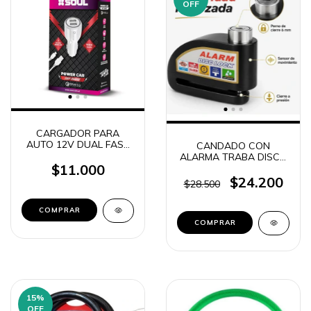
OFF
CARGADOR PARA
AUTO 12V DUAL FAST
CANDADO CON
CHARGE SOUL (MICRO
ALARMA TRABA DISCO
USB - TIPO C -
$11.000
EN BLISTER + CABLE
LIGHTNING)
8305
$24.200
$28.500
COMPRAR
15
%
OFF