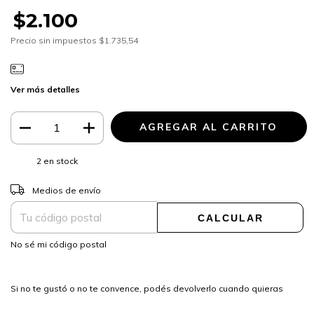
$2.100
Precio sin impuestos
$1.735,54
Ver más detalles
2
en stock
CAMBIAR CP
Entregas para el CP:
Medios de envío
CALCULAR
No sé mi código postal
Si no te gustó o no te convence, podés devolverlo cuando quieras