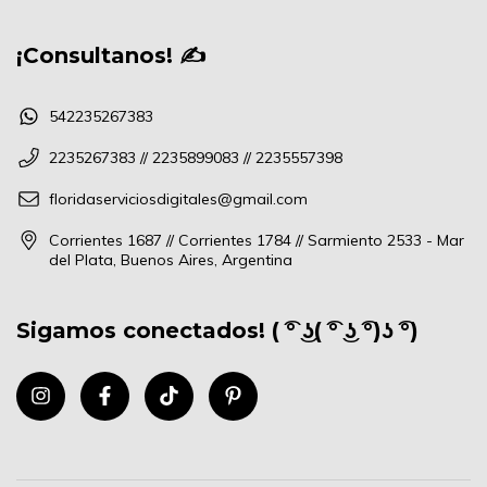
¡Consultanos! ✍
542235267383
2235267383 // 2235899083 // 2235557398
floridaserviciosdigitales@gmail.com
Corrientes 1687 // Corrientes 1784 // Sarmiento 2533 - Mar
del Plata, Buenos Aires, Argentina
Sigamos conectados! ( ͡° ͜ʖ( ͡° ͜ʖ ͡°)ʖ ͡°)