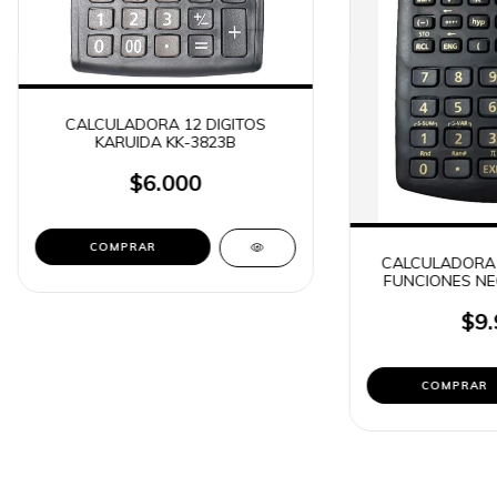
CALCULADORA 12 DIGITOS
KARUIDA KK-3823B
$6.000
CALCULADORA C
FUNCIONES NE
82M
$9.