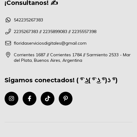
¡Consultanos! ✍
542235267383
2235267383 // 2235899083 // 2235557398
floridaserviciosdigitales@gmail.com
Corrientes 1687 // Corrientes 1784 // Sarmiento 2533 - Mar
del Plata, Buenos Aires, Argentina
Sigamos conectados! ( ͡° ͜ʖ( ͡° ͜ʖ ͡°)ʖ ͡°)