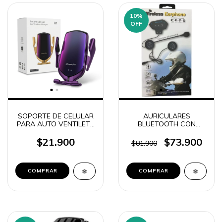
10
%
OFF
SOPORTE DE CELULAR
AURICULARES
PARA AUTO VENTILETE
BLUETOOTH CON
+ BASE DE CARGA QI
MICROFONO PARA
EX0094 R1
CASCO MOTO MANOS
$21.900
$73.900
$81.900
LIBRES
INTERCOMUNICADOR
BT-12 (0215)