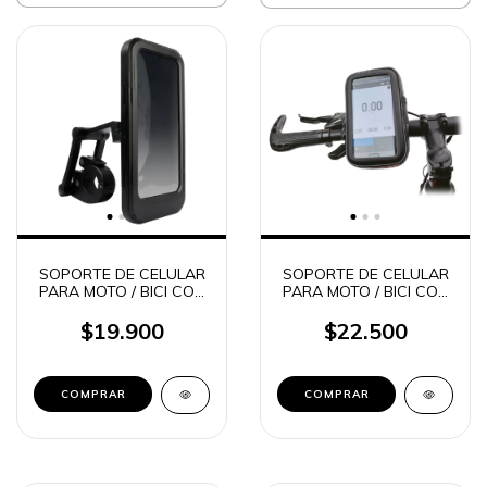
SOPORTE DE CELULAR
SOPORTE DE CELULAR
PARA MOTO / BICI CON
PARA MOTO / BICI CON
ESTUCHE HERMETICO
ESTUCHE HERMETICO
360° BRAZO
360° SOUL Q900
$19.900
$22.500
MAGNETICO SOUL
Q800