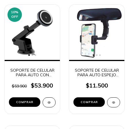
10
%
OFF
SOPORTE DE CELULAR
SOPORTE DE CELULAR
PARA AUTO CON
PARA AUTO ESPEJO
SOPAPA MAGNETICO +
RETROVISOR CON
VENTILETE 2 EN 1 +
MORSA DE AGARRE
$53.900
$11.500
$59.900
CARGADOR
ABRAZADERA CAJA
INALAMBRICO Q700
VERDE (4391)