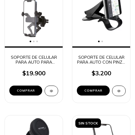
SOPORTE DE CELULAR
SOPORTE DE CELULAR
PARA AUTO PARA
PARA AUTO CON PINZA
VENTILETE GRAVITY
HD-71011
Q500
$19.900
$3.200
SIN STOCK