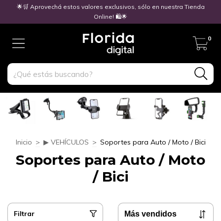
🌟🛒 Aprovechá estos valores exclusivos, sólo en nuestra Tienda
Online! 🛍️🌟
0
Inicio
>
▶ VEHÍCULOS
>
Soportes para Auto / Moto / Bici
Soportes para Auto / Moto
/ Bici
Filtrar