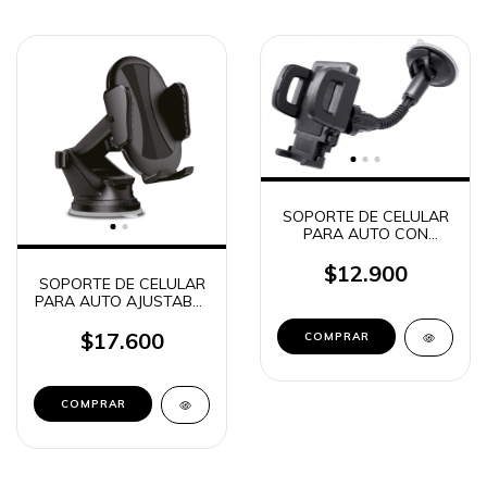
SOPORTE DE CELULAR
PARA AUTO CON
SOPAPA BRAZO LARGO
FLEXIBLE SIRVE P GPS
$12.900
SOPORTE DE CELULAR
FLY XP-D (2550)
PARA AUTO AJUSTABLE
Q300 NEGRO
$17.600