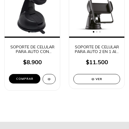
SOPORTE DE CELULAR
SOPORTE DE CELULAR
PARA AUTO CON
PARA AUTO 2 EN 1 AIR
SOPAPA MAGNETICO
Q200
IMAN NETMAK NM-
$8.900
$11.500
HC22
VER