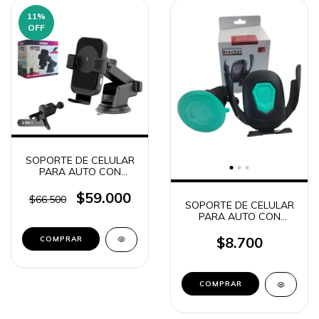
11
%
OFF
SOPORTE DE CELULAR
PARA AUTO CON
SOPAPA + VENTILETE 2
EN 1 + CARGADOR
$59.000
$66.500
SOPORTE DE CELULAR
INALAMBRICO QI SOP-
PARA AUTO CON
Q600
SOPAPA + VENTILETE 2
EN 1 BRACKET K596
$8.700