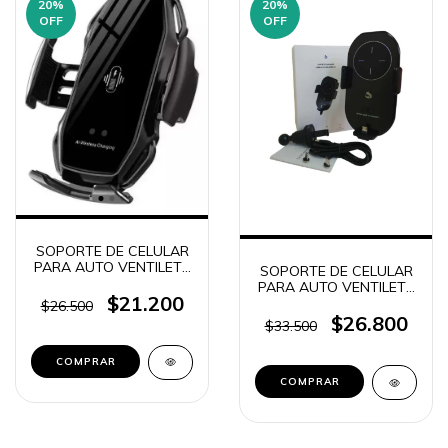
20
%
20
%
OFF
OFF
SOPORTE DE CELULAR
PARA AUTO VENTILETE
SOPORTE DE CELULAR
+ BASE DE CARGA QI
PARA AUTO VENTILETE
15W R1 / R1S (5953)
$21.200
+ BASE DE CARGA QI +
$26.500
FICHAS CARGADOR
$26.800
$33.500
SUONO