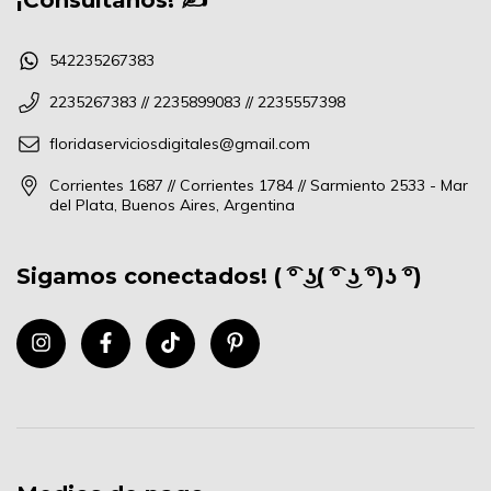
542235267383
2235267383 // 2235899083 // 2235557398
floridaserviciosdigitales@gmail.com
Corrientes 1687 // Corrientes 1784 // Sarmiento 2533 - Mar
del Plata, Buenos Aires, Argentina
Sigamos conectados! ( ͡° ͜ʖ( ͡° ͜ʖ ͡°)ʖ ͡°)