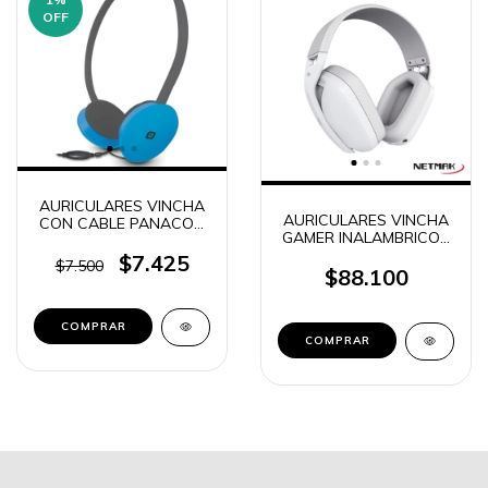
OFF
AURICULARES VINCHA
AURICULARES VINCHA
CON CABLE PANACOM
GAMER INALAMBRICOS
HO-9812
RECEPTOR /
$7.425
$7.500
BLUETOOTH CON
$88.100
MICROFONO
DESMONTABLE NETAMK
NM-N35
COMPRAR
COMPRAR