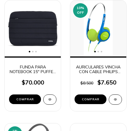
10
%
OFF
FUNDA PARA
AURICULARES VINCHA
NOTEBOOK 15" PUFFER
CON CABLE PHILIPS
CON CORREA
SHK1030/00
DESMONTABLE LISA
$70.000
$7.650
$8.500
SOUL (3212)
COMPRAR
COMPRAR
1
%