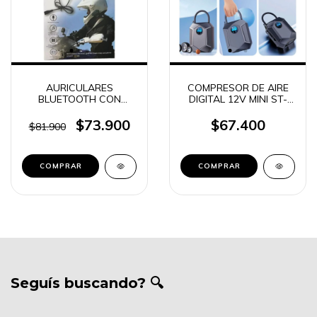
AURICULARES
COMPRESOR DE AIRE
BLUETOOTH CON
DIGITAL 12V MINI ST-
MICROFONO PARA
5504 VEHICULOS /
CASCO MOTO MANOS
BICICLETAS / PELOTAS
$73.900
$67.400
$81.900
LIBRES
INTERCOMUNICADOR
BT-12 (0215)
Seguís buscando? 🔍