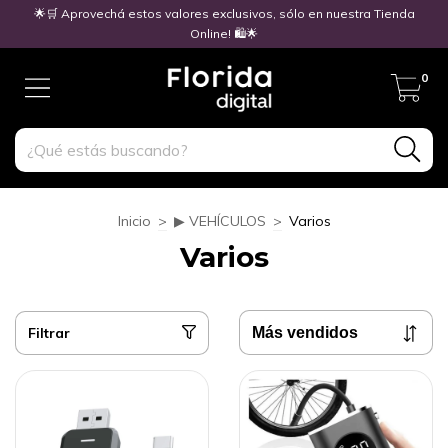
🌟🛒 Aprovechá estos valores exclusivos, sólo en nuestra Tienda
Online! 🛍️🌟
0
Inicio
>
▶ VEHÍCULOS
>
Varios
Varios
Filtrar