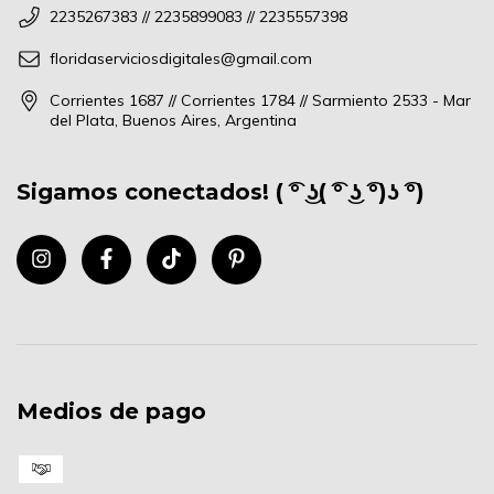
2235267383 // 2235899083 // 2235557398
floridaserviciosdigitales@gmail.com
Corrientes 1687 // Corrientes 1784 // Sarmiento 2533 - Mar
del Plata, Buenos Aires, Argentina
Sigamos conectados! ( ͡° ͜ʖ( ͡° ͜ʖ ͡°)ʖ ͡°)
Medios de pago