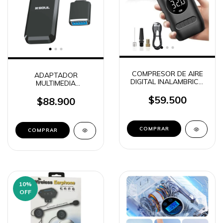
COMPRESOR DE AIRE
ADAPTADOR
DIGITAL INALAMBRICO
MULTIMEDIA
CON LINTERNA 50W
INALAMBRICO PARA
OM-3668
$59.500
AUTO SOUL S06 (9123)
$88.900
10
%
OFF