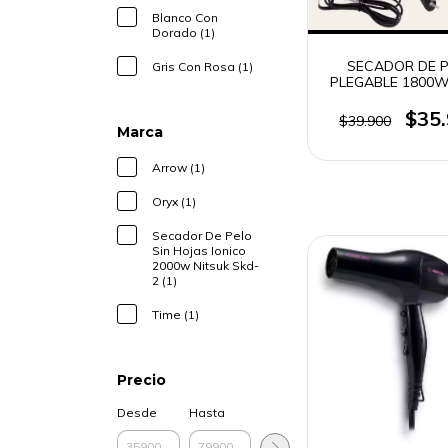
Blanco Con
Dorado (1)
SECADOR DE 
Gris Con Rosa (1)
PLEGABLE 1800
OR-1653
$35
$39.900
Marca
Arrow (1)
Oryx (1)
Secador De Pelo
Sin Hojas Ionico
2000w Nitsuk Skd-
2 (1)
Time (1)
Precio
Desde
Hasta