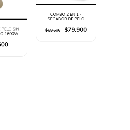
COMBO 2 EN 1 -
SECADOR DE PELO
2200W + PLANCHITA
220° ATMA HOME SALON
$79.900
 PELO SIN
$89.500
SET CK4010P
CO 1600W
RIOS TIME
111
600