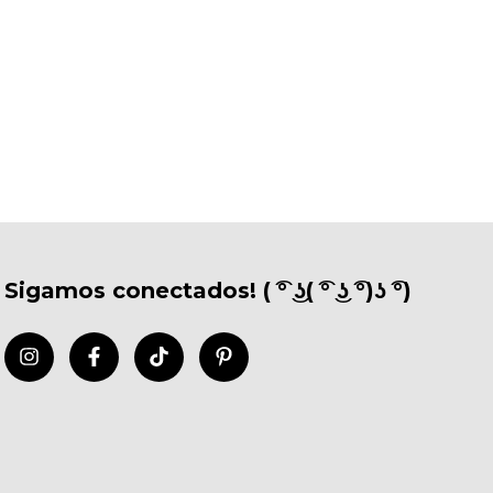
Sigamos conectados! ( ͡° ͜ʖ( ͡° ͜ʖ ͡°)ʖ ͡°)