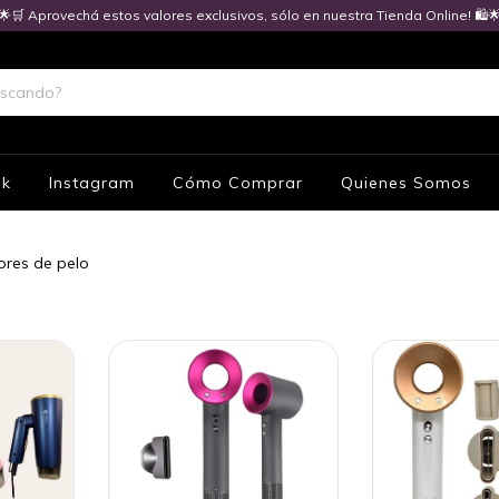
🌟🛒 Aprovechá estos valores exclusivos, sólo en nuestra Tienda Online! 🛍️
ok
Instagram
Cómo Comprar
Quienes Somos
res de pelo