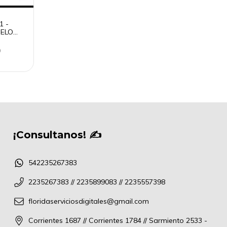
1 -
PELO
CHITA
6000AP
0
¡Consultanos! ✍
542235267383
2235267383 // 2235899083 // 2235557398
floridaserviciosdigitales@gmail.com
Corrientes 1687 // Corrientes 1784 // Sarmiento 2533 -