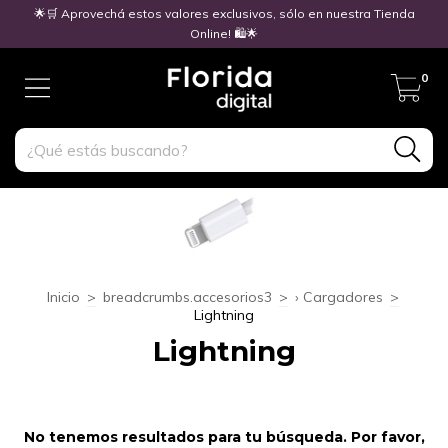
🌟🛒 Aprovechá estos valores exclusivos, sólo en nuestra Tienda
Online! 🛍️🌟
0
Inicio
>
breadcrumbs.accesorios3
>
› Cargadores
>
Lightning
Lightning
No tenemos resultados para tu búsqueda. Por favor,