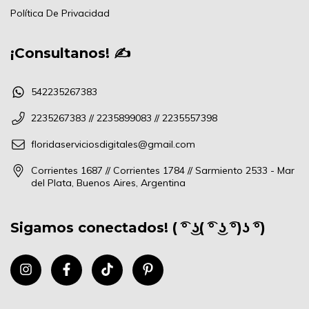
Política De Privacidad
¡Consultanos! ✍
542235267383
2235267383 // 2235899083 // 2235557398
floridaserviciosdigitales@gmail.com
Corrientes 1687 // Corrientes 1784 // Sarmiento 2533 - Mar
del Plata, Buenos Aires, Argentina
Sigamos conectados! ( ͡° ͜ʖ( ͡° ͜ʖ ͡°)ʖ ͡°)