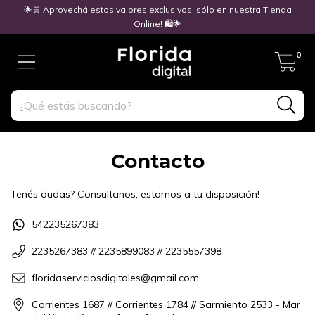
🌟🛒 Aprovechá estos valores exclusivos, sólo en nuestra Tienda
Online! 🛍️🌟
0
Contacto
Tenés dudas? Consultanos, estamos a tu disposición!
542235267383
2235267383 // 2235899083 // 2235557398
floridaserviciosdigitales@gmail.com
Corrientes 1687 // Corrientes 1784 // Sarmiento 2533 - Mar