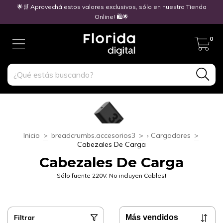
🌟🛒 Aprovechá estos valores exclusivos, sólo en nuestra Tienda
Online! 🛍️🌟
0
Inicio
>
breadcrumbs.accesorios3
>
› Cargadores
>
Cabezales De Carga
Cabezales De Carga
Sólo fuente 220V. No incluyen Cables!
Filtrar