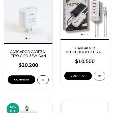
CARGADOR
CARGADOR CABEZAL
MULTIPUERTO 2 USB-A
TIPO C PD 35W GAN
+ 2 USB-C + 1 USB-C
SOUL SUPER CHARGE
MACHO A 220V RACK
$10.500
CHARGER (9354)
$20.200
13
%
OFF