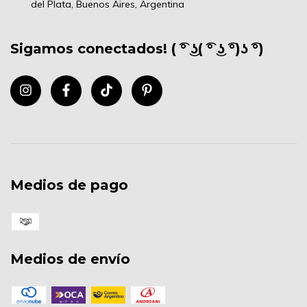
del Plata, Buenos Aires, Argentina
Sigamos conectados! ( ͡° ͜ʖ( ͡° ͜ʖ ͡°)ʖ ͡°)
Medios de pago
Medios de envío