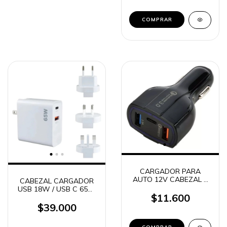
CARGADOR PARA
AUTO 12V CABEZAL 2
CABEZAL CARGADOR
USB + 1 USB C 48W
USB 18W / USB C 65W
7.6A KOSMO
$11.600
+ 3 ADAPTADORES
INTERNACIONAL QC3.0
$39.000
CDQ-090