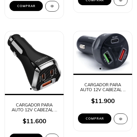
CARGADOR PARA
AUTO 12V CABEZAL 2
USB + 1 USB C 55W
G131
$11.900
CARGADOR PARA
AUTO 12V CABEZAL 1
USB + 2 USB C 3.1A
TIME CAR-53004
$11.600