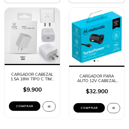
CARGADOR CABEZAL
CARGADOR PARA
1.5A 18W TIPO C TIME
AUTO 12V CABEZAL
TMCC607
1USB + CABLE MICRO
$9.900
USB 18W MOTOROLA
$32.900
ORIGINAL
COMPRAR