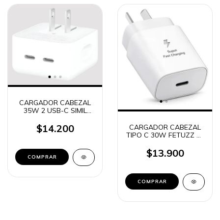
CARGADOR CABEZAL
35W 2 USB-C SIMIL
APPLE PARA IPH 15
PRO MAX
$14.200
CARGADOR CABEZAL
TIPO C 30W FETUZZ D-
CAR406
$13.900