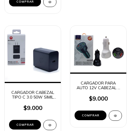
CARGADOR PARA
AUTO 12V CABEZAL 2
CARGADOR CABEZAL
USB + 1 USB C 3.1A
TIPO C 3.0 50W SIMIL
TIME CAR-53005
$9.000
MOTOROLA
$9.000