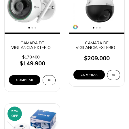
CAMARA DE
CAMARA DE
VIGILANCIA EXTERIOR
VIGILANCIA EXTERIOR
IP FIJA IP67 EZVIZ C3N
IP ROBOTICA 360° IP65
EZVIZ C8C
$178.400
$209.000
$149.900
27
%
OFF