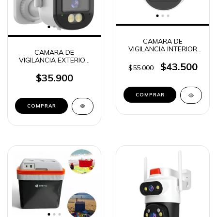
CAMARA DE
VIGILANCIA INTERIOR
CAMARA DE
CCTV HIKVISION DS-
VIGILANCIA EXTERIOR
2CE76D0T-ITPFS
$43.500
IP FIJA C-121038
$55.000
(62707)
$35.900