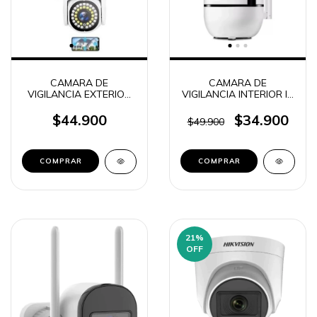
CAMARA DE
CAMARA DE
VIGILANCIA EXTERIOR
VIGILANCIA INTERIOR IP
IP ROBOTICA 360° CON
ROBOTICA C-121024
ALARMA TIME C-121025
$44.900
$34.900
$49.900
21
%
OFF