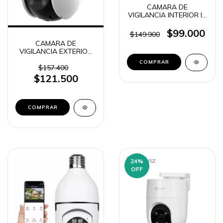
CAMARA DE
VIGILANCIA INTERIOR IP
+ MONITOR 24187
BABY MONITOR (4187)
$99.000
$149.900
CAMARA DE
VIGILANCIA EXTERIOR
IP ROBOTICA IP65
1080P EZVIZ H8C
$157.400
$121.500
24
%
OFF