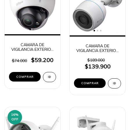
CAMARA DE
CAMARA DE
VIGILANCIA EXTERIOR
VIGILANCIA EXTERIOR
HDCVI DAHUA COOPER
IP ROBOTICA IP67
DH-HAC-D3A21P-VF
$59.200
1080P EZVIZ C3TN
$189.000
$74.000
$139.900
16
%
OFF