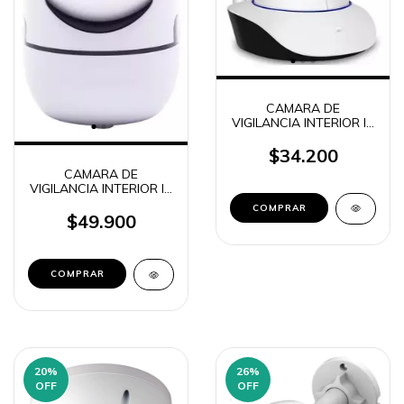
CAMARA DE
VIGILANCIA INTERIOR IP
ROBOTICA IPC V380
Q5Y (2911)
$34.200
CAMARA DE
VIGILANCIA INTERIOR IP
ROBOTICA SUONO
SMART WIFI 360° 3-
$49.900
SUO082
20
%
26
%
OFF
OFF