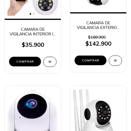
CAMARA DE
VIGILANCIA EXTERIOR
CAMARA DE
IP ROBOTICA IP65 2K
VIGILANCIA INTERIOR IP
EZVIZ H8C
$188.900
FOCO ESPIA DOMO
$142.900
360° LM-100 (3660)
$35.900