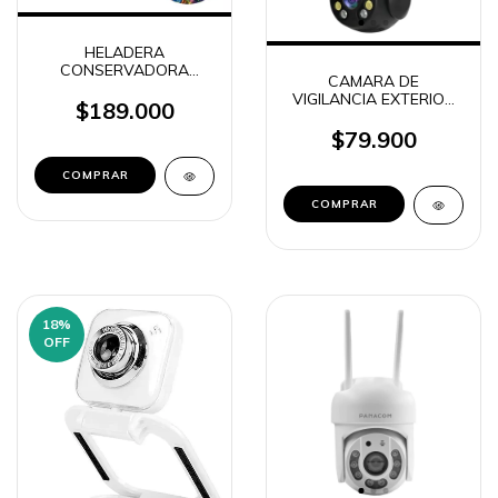
HELADERA
CONSERVADORA
CAMARA DE
ELECTRICA PORTATIL
VIGILANCIA EXTERIOR
CON CARGADOR 12V
$189.000
IP ROBOTICA DOBLE
ORYX ORC025L
CON ALARMA TIME C-
$79.900
121026
18
%
OFF