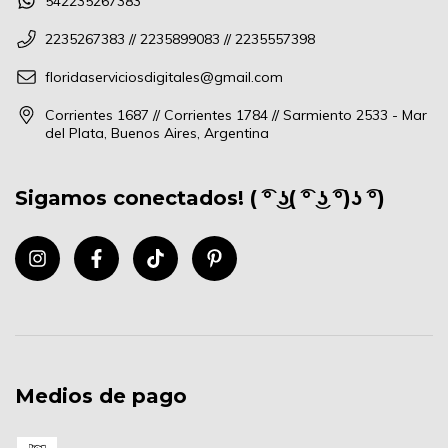
542235267383
2235267383 // 2235899083 // 2235557398
floridaserviciosdigitales@gmail.com
Corrientes 1687 // Corrientes 1784 // Sarmiento 2533 - Mar
del Plata, Buenos Aires, Argentina
Sigamos conectados! ( ͡° ͜ʖ( ͡° ͜ʖ ͡°)ʖ ͡°)
Medios de pago