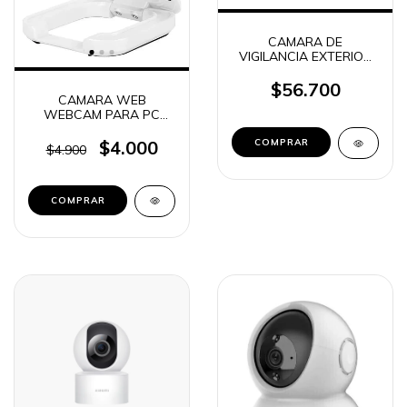
CAMARA DE
VIGILANCIA EXTERIOR
IP ROBOTICA
PANACOM ICE10200
$56.700
CAMARA WEB
WEBCAM PARA PC
720P LY808
$4.000
$4.900
COMPRAR