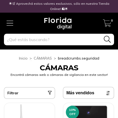
🌟🛒 Aprovechá estos valores exclusivos, sólo en nuestra Tienda
Online! 🛍️🌟
0
Inicio
>
CÁMARAS
>
breadcrumbs.seguridad
CÁMARAS
Encontrá cámaras web o cámaras de vigilancia en este sector!
Filtrar
10
%
OFF