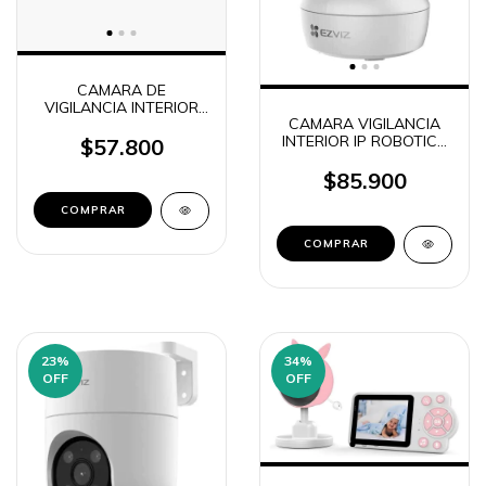
CAMARA DE
VIGILANCIA INTERIOR
CAMARA VIGILANCIA
ROBOTICA XIAOMI C200
INTERIOR IP ROBOTICA
$57.800
EZVIZ H6C PRO 1080P
FULL HD COLOR VU
$85.900
23
%
34
%
OFF
OFF