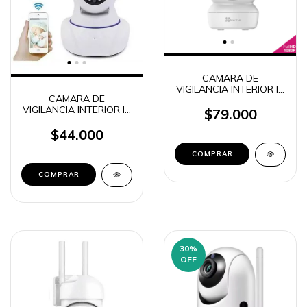
CAMARA DE
VIGILANCIA INTERIOR IP
CAMARA DE
ROBOTICA
VIGILANCIA INTERIOR IP
PANORAMICA 360°
$79.000
ROBOTICA WIFI HD
EZVIZ C6N
720P
$44.000
30
%
OFF