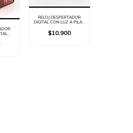
RELOJ DESPERTADOR
DIGITAL CON LUZ A PILAS
RET-4403 // REJ-121011
TADOR
$10.900
ITAL
T-6508
0