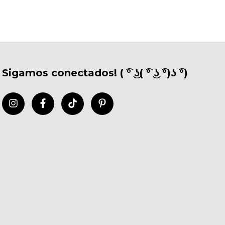
Sigamos conectados! ( ͡° ͜ʖ( ͡° ͜ʖ ͡°)ʖ ͡°)