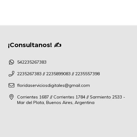
¡Consultanos! ✍
542235267383
2235267383 // 2235899083 // 2235557398
floridaserviciosdigitales@gmail.com
Corrientes 1687 // Corrientes 1784 // Sarmiento 2533 -
Mar del Plata, Buenos Aires, Argentina