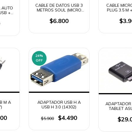
CABLE DE DATOS USB 3
CABLE MICR
 AUTO
METROS SOUL (MICRO
PLUG 3.5 M 
USB +
USB - TIPO C -
50CM (
SB 18W
LIGHTNING)
$6.800
$3.
GINAL
0
24
%
OFF
B M A
ADAPTADOR USB H A
ADAPTADOR 
)
USB H 3.0 (14302)
TABLET AS
TF201 TF3
900
$4.490
(206
$29.
$5.900