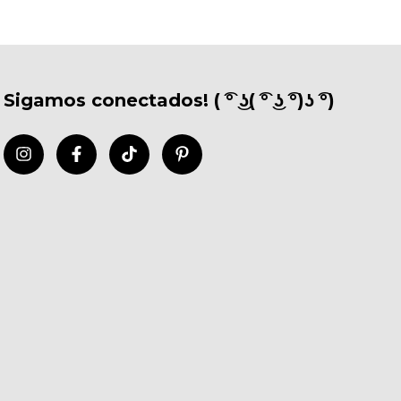
Sigamos conectados! ( ͡° ͜ʖ( ͡° ͜ʖ ͡°)ʖ ͡°)