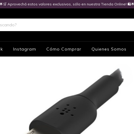
🌟🛒 Aprovechá estos valores exclusivos, sólo en nuestra Tienda Online! 🛍️
ok
Instagram
Cómo Comprar
Quienes Somos