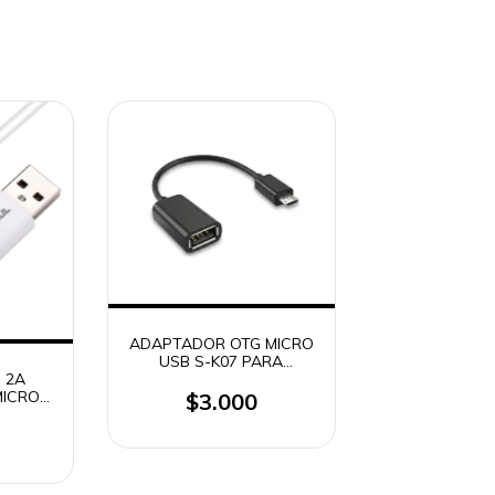
ADAPTADOR OTG MICRO
USB S-K07 PARA
 2A
SMARTPHONES O
MICRO
TABLETS (2253)
$3.000
 -
 2031 /