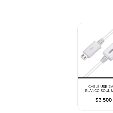
CABLE USB 2M
BLANCO SOUL 
USB - TIPO C
LIGHTNING (2026 /
$6.500
2035)