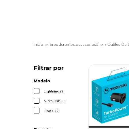
Inicio
>
breadcrumbs.accesorios3
>
› Cables De
Filtrar por
Modelo
Lightning (2)
Micro Usb (3)
Tipo C (2)