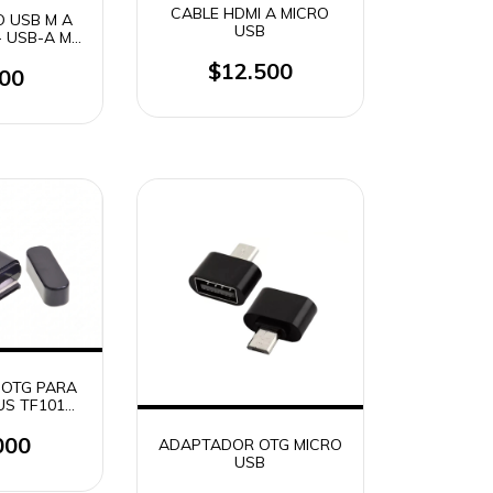
CABLE HDMI A MICRO
O USB M A
USB
+ USB-A M
5594)
$12.500
900
OTG PARA
US TF101
00 TF700
49)
000
ADAPTADOR OTG MICRO
USB