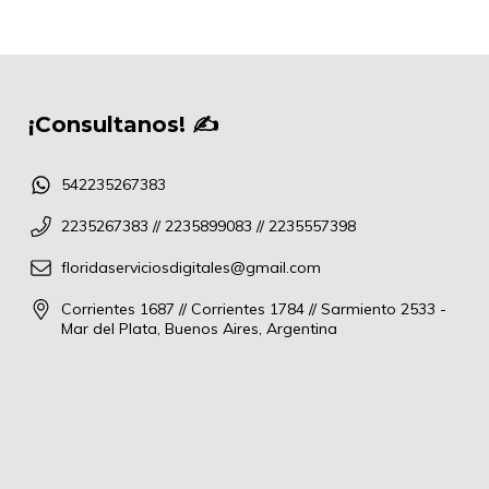
¡Consultanos! ✍
542235267383
2235267383 // 2235899083 // 2235557398
floridaserviciosdigitales@gmail.com
Corrientes 1687 // Corrientes 1784 // Sarmiento 2533 -
Mar del Plata, Buenos Aires, Argentina