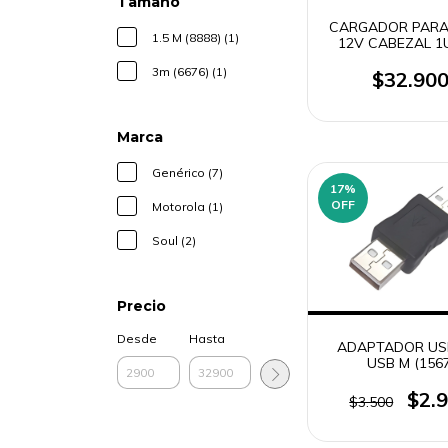
Tamaño
CARGADOR PARA
1.5 M (8888) (1)
12V CABEZAL 1
CABLE MICRO U
3m (6676) (1)
MOTOROLA ORI
$32.90
Marca
Genérico (7)
17
%
OFF
Motorola (1)
Soul (2)
Precio
Desde
Hasta
ADAPTADOR US
USB M (1567
$2.
$3.500