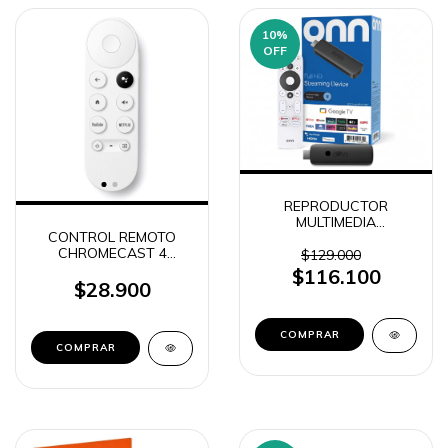
10
%
OFF
REPRODUCTOR
MULTIMEDIA
CONTROL REMOTO
CONVERSOR WATCH
CHROMECAST 4
ONN ORIGINAL STICK
$129.000
ALTERNATIVO (18057)
(NO RESTABLECER)
$116.100
$28.900