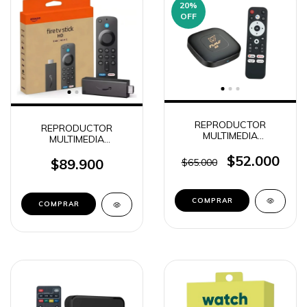
20
%
OFF
REPRODUCTOR
REPRODUCTOR
MULTIMEDIA
MULTIMEDIA
CONVERSOR TV BOX
CONVERSOR AMAZON
CON CONTROL 4K TIME
$52.000
FIRE TV STICK
$89.900
$65.000
TVB-48023