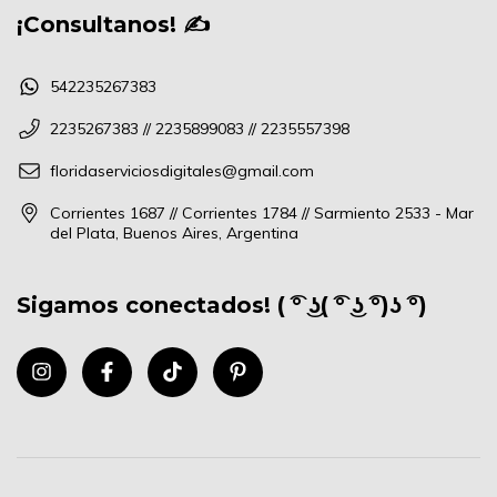
¡Consultanos! ✍
542235267383
2235267383 // 2235899083 // 2235557398
floridaserviciosdigitales@gmail.com
Corrientes 1687 // Corrientes 1784 // Sarmiento 2533 - Mar
del Plata, Buenos Aires, Argentina
Sigamos conectados! ( ͡° ͜ʖ( ͡° ͜ʖ ͡°)ʖ ͡°)