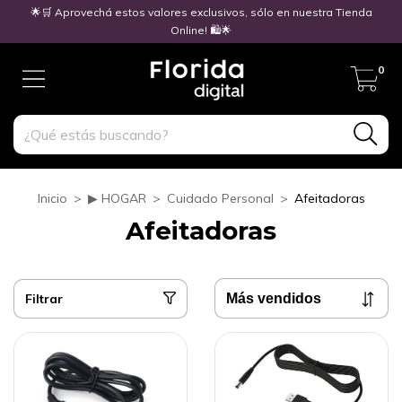
🌟🛒 Aprovechá estos valores exclusivos, sólo en nuestra Tienda
Online! 🛍️🌟
0
Inicio
>
▶ HOGAR
>
Cuidado Personal
>
Afeitadoras
Afeitadoras
Filtrar