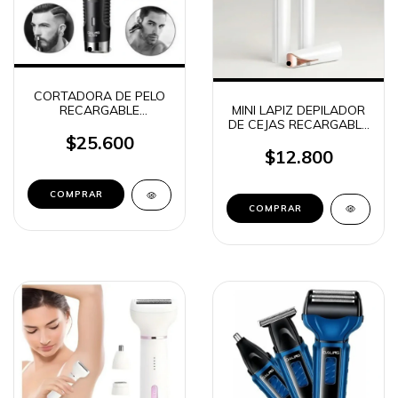
CORTADORA DE PELO
MINI LAPIZ DEPILADOR
RECARGABLE
DE CEJAS RECARGABLE
PATILLERA + NARIZ +
FUGETSU DL-1524
OIDO MINI LAPIZ
$25.600
TRIMMER DALING 2EN 1
$12.800
DL-1525
COMPRAR