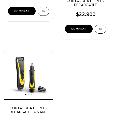
CORTADORA DE PELO
RECARGABLE
PATILLERA VINTAGE
BUDA TIME CRT-110018
$22.900
COMPRAR
CORTADORA DE PELO
RECARGABLE + NARIZ