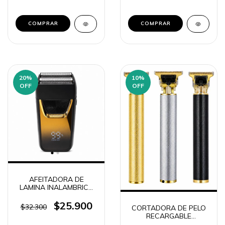
20
%
10
%
OFF
OFF
AFEITADORA DE
LAMINA INALAMBRICA
CON VISOR DIGITAL
RAZOR RQ-817A (8171)
$25.900
$32.300
CORTADORA DE PELO
RECARGABLE
PATILLERA VINTAGE