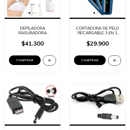
DEPILADORA
CORTADORA DE PELO
RASURADORA
RECARGABLE 3 EN 1
RECARGABLE 5 EN 1
DALING DL-9252
BOXILI LT-25A03
(19620)
$41.300
$29.900