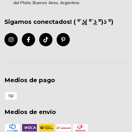
del Plata, Buenos Aires, Argentina
Sigamos conectados! ( ͡° ͜ʖ( ͡° ͜ʖ ͡°)ʖ ͡°)
Medios de pago
Medios de envío