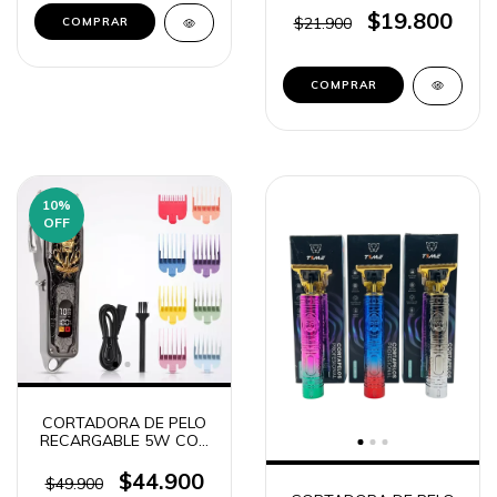
TIME CRT-110019
$19.800
$21.900
COMPRAR
10
%
OFF
CORTADORA DE PELO
RECARGABLE 5W CON
VISOR DIGITAL CRT-
110001
$44.900
$49.900