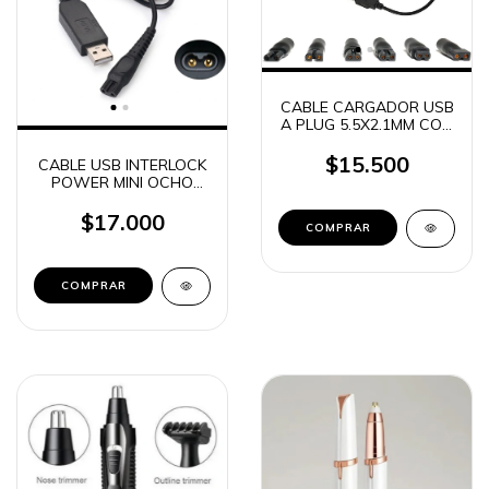
CABLE CARGADOR USB
A PLUG 5.5X2.1MM CON
ADAPT INTERLOCK MINI
OCHO PARA
$15.500
CABLE USB INTERLOCK
AFEITADORA X6
POWER MINI OCHO
(18671)
PARA AFEITADORA
HQ8505 AT985 S5000
$17.000
HQ7310 HQ6070 PT720
PT725 (15210)