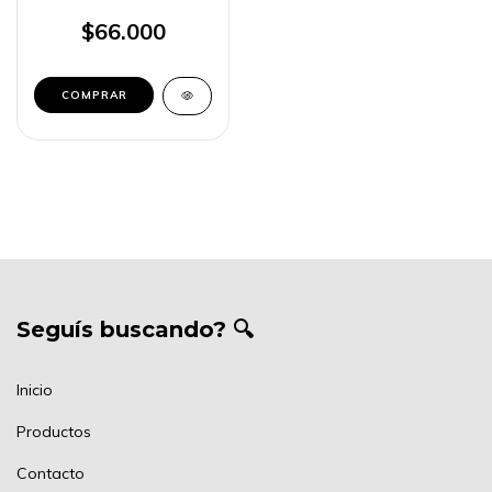
TRIMMER GAMA SPORT
GCS 544
$66.000
Seguís buscando? 🔍
Inicio
Productos
Contacto