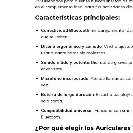
P9
. Diseñados para quienes buscan libertad de mo
en el complemento ideal para tus actividades di
Características principales:
Conectividad Bluetooth
: Emparejamiento fácil
que te limiten.
Diseño ergonómico y cómodo
: Vincha ajusta
usar durante horas sin molestias.
Sonido nítido y potente
: Disfrutá de graves 
envolvente.
Micrófono incorporado
: Atendé llamadas con 
voz.
Batería de larga duración
: Escuchá tus playl
sola carga.
Compatibilidad universal
: Funciona con smart
Bluetooth.
¿Por qué elegir los Auriculare