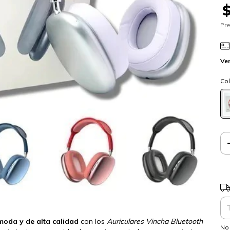
Pre
Ver
Col
Ent
moda y de alta calidad
con los
Auriculares Vincha Bluetooth
No 