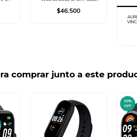
IRPODS
MS881C
ORES
$46.500
AUR
VINC
ra comprar junto a este produ
20
%
OFF