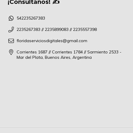
¡Consultanos! ✍
542235267383
2235267383 // 2235899083 // 2235557398
floridaserviciosdigitales@gmail.com
Corrientes 1687 // Corrientes 1784 // Sarmiento 2533 -
Mar del Plata, Buenos Aires, Argentina