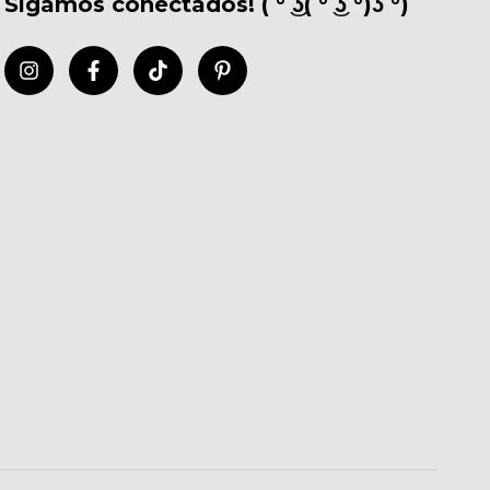
Sigamos conectados! ( ͡° ͜ʖ( ͡° ͜ʖ ͡°)ʖ ͡°)