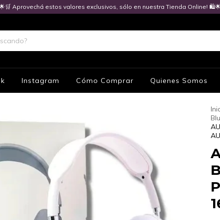
🌟🛒 Aprovechá estos valores exclusivos, sólo en nuestra Tienda Online! 🛍️
ok
Instagram
Cómo Comprar
Quienes Somos
Ini
Bl
AU
AU
A
P
1