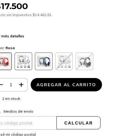
$17.500
cio sin impuestos
$14.462,81
 más detalles
or:
Rosa
2
en stock
CAMBIAR CP
regas para el CP:
Medios de envío
CALCULAR
sé mi código postal