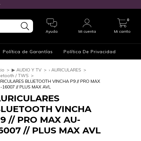

0
Ayuda
Mi cuenta
Mi carrito
Política de Garantías
Política De Privacidad
cio
>
▶ AUDIO Y TV
>
› AURICULARES
>
uetooth / TWS
>
RICULARES BLUETOOTH VINCHA P9 // PRO MAX
-16007 // PLUS MAX AVL
URICULARES
BLUETOOTH VINCHA
9 // PRO MAX AU-
6007 // PLUS MAX AVL