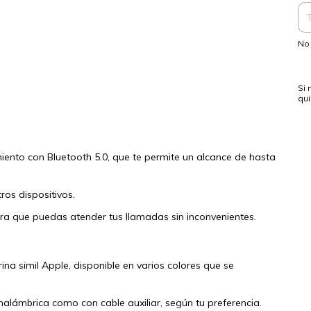
No 
Si 
qu
miento con Bluetooth 5.0, que te permite un alcance de hasta
ros dispositivos.
ara que puedas atender tus llamadas sin inconvenientes.
na simil Apple, disponible en varios colores que se
alámbrica como con cable auxiliar, según tu preferencia.