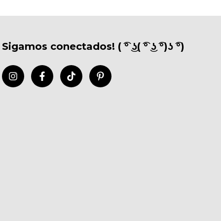
Sigamos conectados! ( ͡° ͜ʖ( ͡° ͜ʖ ͡°)ʖ ͡°)