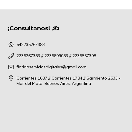
¡Consultanos! ✍
542235267383
2235267383 // 2235899083 // 2235557398
floridaserviciosdigitales@gmail.com
Corrientes 1687 // Corrientes 1784 // Sarmiento 2533 -
Mar del Plata, Buenos Aires, Argentina