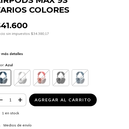
IRPODS MAX 9S
ARIOS COLORES
$41.600
cio sin impuestos
$34.380,17
 más detalles
or:
Azul
1
en stock
CAMBIAR CP
regas para el CP:
Medios de envío