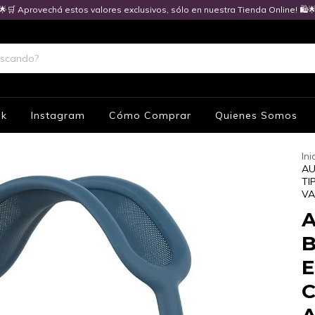
🌟🛒 Aprovechá estos valores exclusivos, sólo en nuestra Tienda Online! 🛍️
ok
Instagram
Cómo Comprar
Quienes Somos
Ini
AU
TI
VA
A
B
E
C