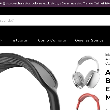
🌟🛒 Aprovechá estos valores exclusivos, sólo en nuestra Tienda Online! 🛍️
ok
Instagram
Cómo Comprar
Quienes Somos
Ini
AU
CU
A
B
E
M