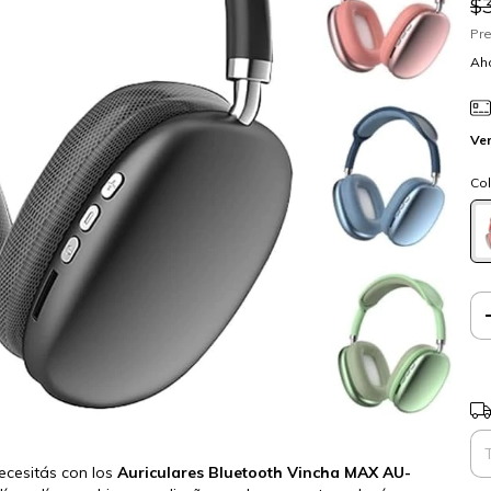
$
Pre
Aho
Ver
Col
Ent
ecesitás con los
Auriculares Bluetooth Vincha MAX AU-