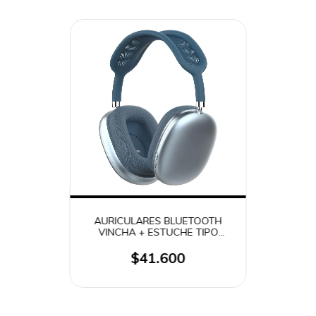
AURICULARES BLUETOOTH
VINCHA + ESTUCHE TIPO
CUERINA SIMIL APPLE AIRPODS
MAX 9S VARIOS COLORES
$41.600