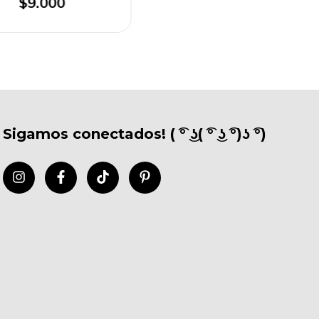
$9.000
Sigamos conectados! ( ͡° ͜ʖ( ͡° ͜ʖ ͡°)ʖ ͡°)