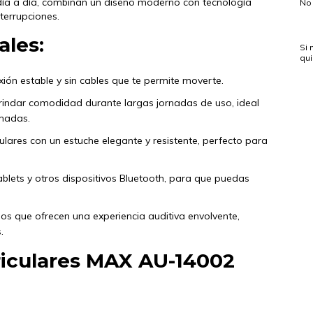
ía a día, combinan un diseño moderno con tecnología
No 
terrupciones.
ales:
Si 
qu
xión estable y sin cables que te permite moverte.
indar comodidad durante largas jornadas de uso, ideal
amadas.
culares con un estuche elegante y resistente, perfecto para
blets y otros dispositivos Bluetooth, para que puedas
dos que ofrecen una experiencia auditiva envolvente,
.
uriculares MAX AU-14002