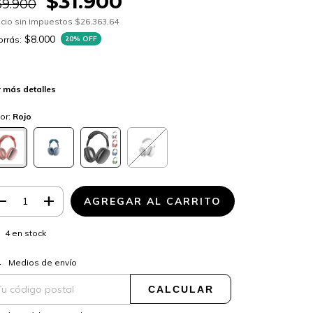
$31.900
39.900
cio sin impuestos
$26.363,64
$8.000
rrás:
20
% OFF
 más detalles
or:
Rojo
4
en stock
CAMBIAR CP
regas para el CP:
Medios de envío
CALCULAR