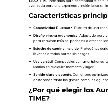
14002 TIME
. Pensados para acompañarte en tu d
avanzada para una experiencia inalámbrica sin in
Características princip
Conectividad Bluetooth
: Disfrutá de una cone
Diseño vincha ergonómico
: Adaptado para br
para escuchar música, podcasts o atender ll
Estuche de cuerina incluido
: Protegé tus auri
llevarlos a todas partes sin riesgos.
Uso versátil
: Compatibles con smartphones, ta
usarlos en cualquier momento y lugar.
Sonido claro y potente
: Con drivers optimiza
destacando tanto los graves como los agudos
¿Por qué elegir los A
TIME?