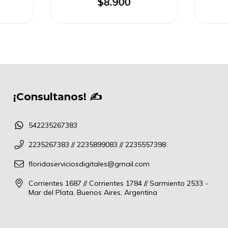
$8.900
¡Consultanos! ✍
542235267383
2235267383 // 2235899083 // 2235557398
floridaserviciosdigitales@gmail.com
Corrientes 1687 // Corrientes 1784 // Sarmiento 2533 -
Mar del Plata, Buenos Aires, Argentina