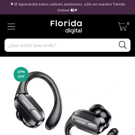
🌟🛒 Aprovechá estos valores exclusivos, sólo en nuestra Tienda
Online! 🛍️🌟
0
20
%
OFF