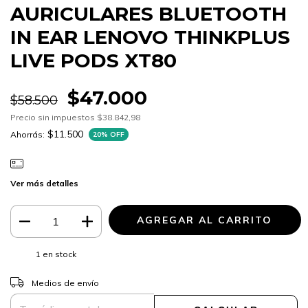
AURICULARES BLUETOOTH
IN EAR LENOVO THINKPLUS
LIVE PODS XT80
$47.000
$58.500
Precio sin impuestos
$38.842,98
$11.500
Ahorrás:
20
% OFF
Ver más detalles
1
en stock
CAMBIAR CP
Entregas para el CP:
Medios de envío