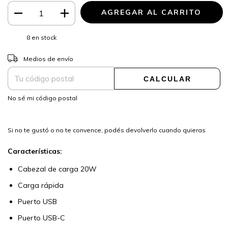
8
en stock
CAMBIAR CP
Entregas para el CP:
Medios de envío
CALCULAR
No sé mi código postal
Si no te gustó o no te convence, podés devolverlo cuando quieras
Características:
Cabezal de carga 20W
Carga rápida
Puerto USB
Puerto USB-C