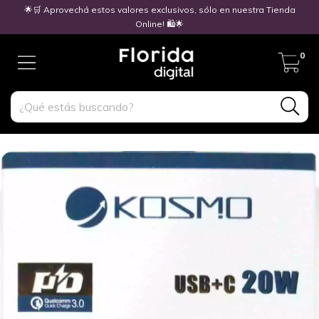
🌟🛒 Aprovechá estos valores exclusivos, sólo en nuestra Tienda
Online! 🛍️🌟
0