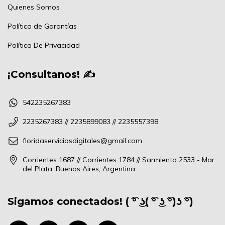
Quienes Somos
Política de Garantías
Política De Privacidad
¡Consultanos! ✍
542235267383
2235267383 // 2235899083 // 2235557398
floridaserviciosdigitales@gmail.com
Corrientes 1687 // Corrientes 1784 // Sarmiento 2533 - Mar
del Plata, Buenos Aires, Argentina
Sigamos conectados! ( ͡° ͜ʖ( ͡° ͜ʖ ͡°)ʖ ͡°)