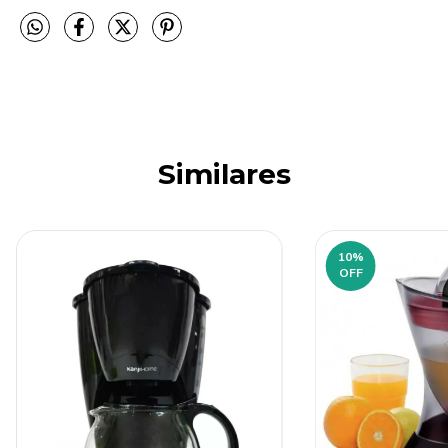
Similares
10
%
OFF