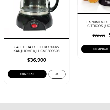
EXPRIMIDOR 
CITRICOS JU
LILIANA CIT
$32.500
CAFETERA DE FILTRO 800W
KANJIHOME KJH-CMF800S03
$36.900