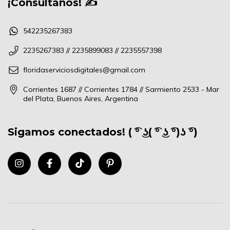
¡Consultanos! ✍
542235267383
2235267383 // 2235899083 // 2235557398
floridaserviciosdigitales@gmail.com
Corrientes 1687 // Corrientes 1784 // Sarmiento 2533 - Mar
del Plata, Buenos Aires, Argentina
Sigamos conectados! ( ͡° ͜ʖ( ͡° ͜ʖ ͡°)ʖ ͡°)