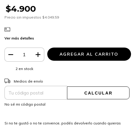
$4.900
Precio sin impuestos
$4.049,59
Ver más detalles
2
en stock
CAMBIAR CP
Entregas para el CP:
Medios de envío
CALCULAR
No sé mi código postal
Si no te gustó o no te convence, podés devolverlo cuando quieras