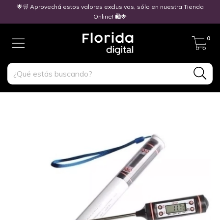
🌟🛒 Aprovechá estos valores exclusivos, sólo en nuestra Tienda
Online! 🛍️🌟
0