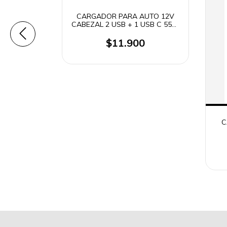
CARGADOR PARA AUTO 12V
CABEZAL 2 USB + 1 USB C 55W
G131
$11.900
R USB 18W
+ 3
ES
3.0 CDQ-
0
C