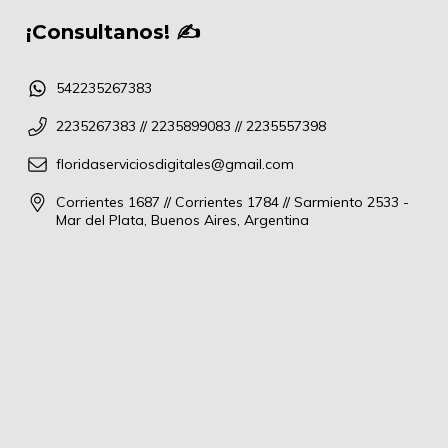
¡Consultanos! ✍
542235267383
2235267383 // 2235899083 // 2235557398
floridaserviciosdigitales@gmail.com
Corrientes 1687 // Corrientes 1784 // Sarmiento 2533 -
Mar del Plata, Buenos Aires, Argentina