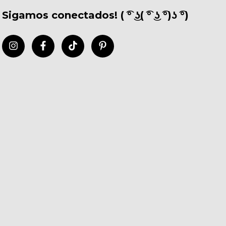
Sigamos conectados! ( ͡° ͜ʖ( ͡° ͜ʖ ͡°)ʖ ͡°)