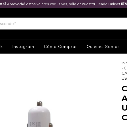
🌟🛒 Aprovechá estos valores exclusivos, sólo en nuestra Tienda Online! 🛍️
ok
Instagram
Cómo Comprar
Quienes Somos
Ini
› 
CA
US
A
U
C