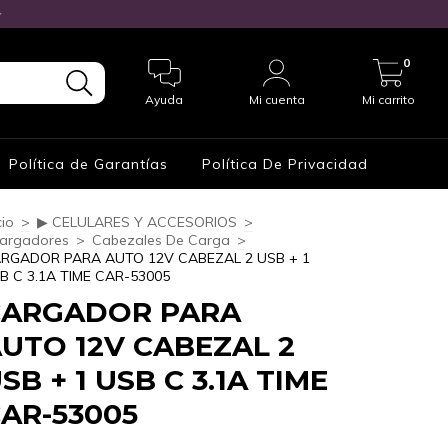

0
Ayuda
Mi cuenta
Mi carrito
Política de Garantías
Política De Privacidad
cio
>
▶ CELULARES Y ACCESORIOS
>
Cargadores
>
Cabezales De Carga
>
RGADOR PARA AUTO 12V CABEZAL 2 USB + 1
B C 3.1A TIME CAR-53005
CARGADOR PARA
UTO 12V CABEZAL 2
SB + 1 USB C 3.1A TIME
AR-53005