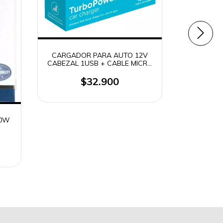
CARGAD
USB-A +
CARGADOR PARA AUTO 12V
MACHO A 
CABEZAL 1USB + CABLE MICRO
USB 18W MOTOROLA ORIGINAL
$32.900
20W