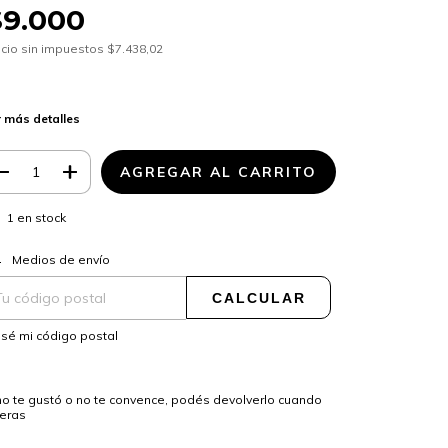
$9.000
cio sin impuestos
$7.438,02
 más detalles
1
en stock
CAMBIAR CP
regas para el CP:
Medios de envío
CALCULAR
sé mi código postal
no te gustó o no te convence, podés devolverlo cuando
ieras