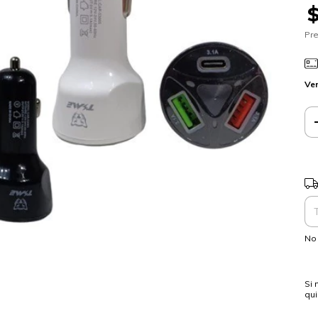
Pre
Ver
Ent
No 
Si 
qu