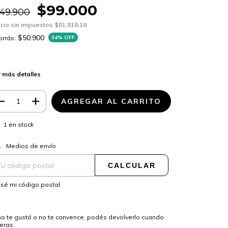
$99.000
149.900
cio sin impuestos
$81.818,18
$50.900
rrás:
34
% OFF
 más detalles
1
en stock
CAMBIAR CP
regas para el CP:
Medios de envío
CALCULAR
sé mi código postal
no te gustó o no te convence, podés devolverlo cuando
ieras