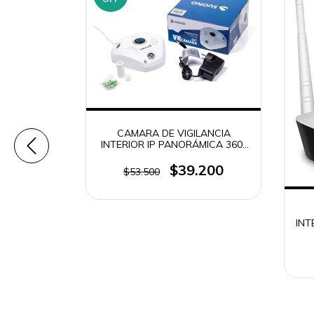
CAMARA DE VIGILANCIA
INTERIOR IP PANORÁMICA 360°
SUONO VR-360
$39.200
$53.500
 INTERIOR
 H6C PRO
OLOR VU
INT
0