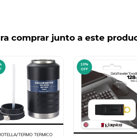
ra comprar junto a este produ
%
10
%
F
OFF
BOTELLA/TERMO TERMICO