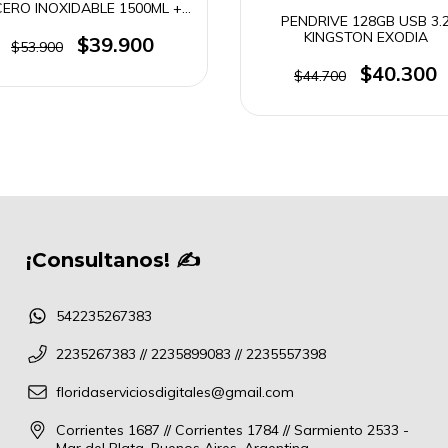
ERO INOXIDABLE 1500ML +
PENDRIVE 128GB USB 3.
ANIJA TAPA A ROSCA CON
KINGSTON EXODIA
PICO BEBEDOR VACUUM
$39.900
$53.900
BOTTLE (4115)
$40.300
$44.700
¡Consultanos! ✍
542235267383
2235267383 // 2235899083 // 2235557398
floridaserviciosdigitales@gmail.com
Corrientes 1687 // Corrientes 1784 // Sarmiento 2533 -
Mar del Plata, Buenos Aires, Argentina