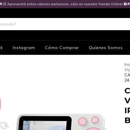
🌟🛒 Aprovechá estos valores exclusivos, sólo en nuestra Tienda Online! 🛍️
ok
Instagram
Cómo Comprar
Quienes Somos
Ini
Vig
CA
24
V
I
B