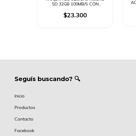
AC
SD 32GB 100MB/S CON
M
ADAPTADOR SANDISK
$23.300
Seguís buscando? 🔍
Inicio
Productos
Contacto
Facebook