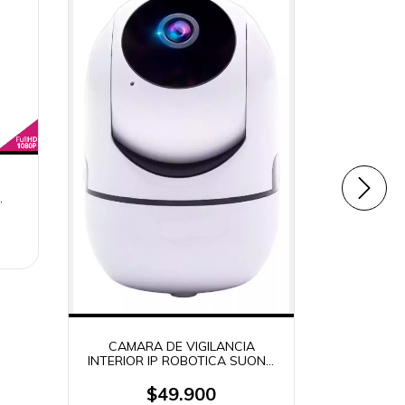
C6N
CAMAR
INTERIO
CAMARA DE VIGILANCIA
INTERIOR IP ROBOTICA SUONO
SMART WIFI 360° 3-SUO082
$49.900