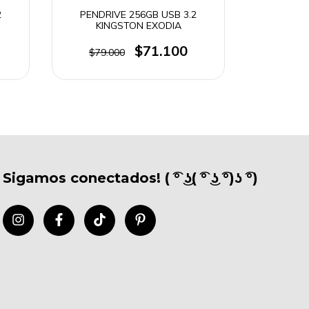
2
PENDRIVE 256GB USB 3.2
KINGSTON EXODIA
$71.100
$79.000
Sigamos conectados! ( ͡° ͜ʖ( ͡° ͜ʖ ͡°)ʖ ͡°)