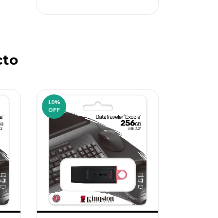
cto
10
%
OFF