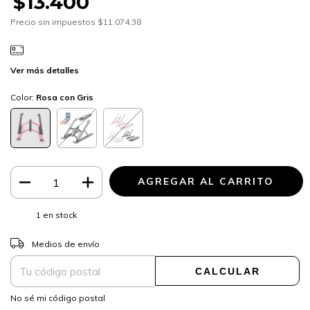
$13.400
Precio sin impuestos
$11.074,38
Ver más detalles
Color:
Rosa con Gris
1
en stock
CAMBIAR CP
Entregas para el CP:
Medios de envío
CALCULAR
No sé mi código postal