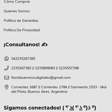
Cómo Comprar
Quienes Somos
Política de Garantías
Política De Privacidad
¡Consultanos! ✍
542235267383
2235267383 // 2235899083 // 2235557398
floridaserviciosdigitales@gmail.com
Corrientes 1687 // Corrientes 1784 // Sarmiento 2533 - Mar
del Plata, Buenos Aires, Argentina
Sigamos conectados! ( ͡° ͜ʖ( ͡° ͜ʖ ͡°)ʖ ͡°)