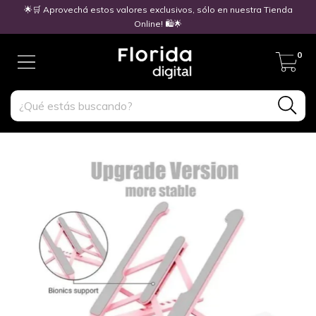
🌟🛒 Aprovechá estos valores exclusivos, sólo en nuestra Tienda
Online! 🛍️🌟
0