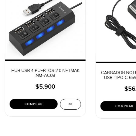
HUB USB 4 PUERTOS 2.0 NETMAK
CARGADOR NOTE
NM-AC08
USB TIPO C 65
LENOVO // D
$5.900
$56