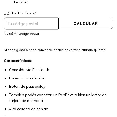
1
en stock
CAMBIAR CP
Entregas para el CP:
Medios de envío
CALCULAR
No sé mi código postal
Si no te gustó o no te convence, podés devolverlo cuando quieras
Características:
Conexión vía Bluetooth
Luces LED multicolor
Boton de pausa/play
También podés conectar un PenDrive o bien un lector de
tarjeta de memoria
Alta calidad de sonido