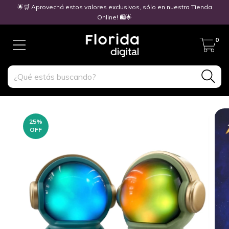
🌟🛒 Aprovechá estos valores exclusivos, sólo en nuestra Tienda
Online! 🛍️🌟
0
25
%
OFF