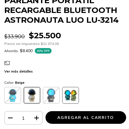
PARLANTE PORTATIL
RECARGABLE BLUETOOTH
ASTRONAUTA LUO LU-3214
$25.500
$33.900
Precio sin impuestos
$21.074,38
$8.400
Ahorrás:
25
% OFF
Ver más detalles
Color:
Beige