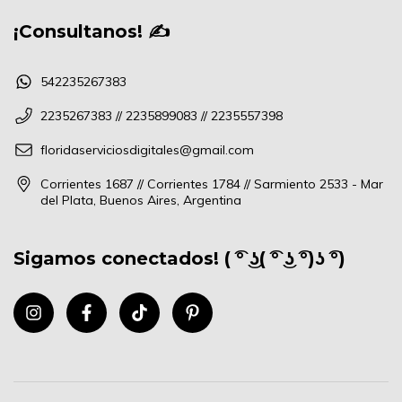
¡Consultanos! ✍
542235267383
2235267383 // 2235899083 // 2235557398
floridaserviciosdigitales@gmail.com
Corrientes 1687 // Corrientes 1784 // Sarmiento 2533 - Mar
del Plata, Buenos Aires, Argentina
Sigamos conectados! ( ͡° ͜ʖ( ͡° ͜ʖ ͡°)ʖ ͡°)