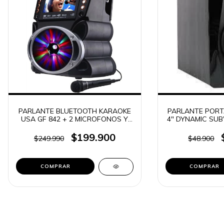
PARLANTE BLUETOOTH KARAOKE
PARLANTE PORT
USA GF 842 + 2 MICROFONOS Y
4" DYNAMIC SU
CONTROL
BTS-
$199.900
$249.990
$48.900