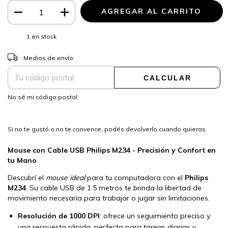
1
en stock
CAMBIAR CP
Entregas para el CP:
Medios de envío
CALCULAR
No sé mi código postal
Si no te gustó o no te convence, podés devolverlo cuando quieras
Mouse con Cable USB Philips M234 - Precisión y Confort en
tu Mano
Descubrí el
mouse ideal
para tu computadora con el
Philips
M234
. Su cable USB de 1.5 metros te brinda la libertad de
movimiento necesaria para trabajar o jugar sin limitaciones.
Resolución de 1000 DPI
: ofrece un seguimiento preciso y
una respuesta rápida, perfecta para tareas diarias y