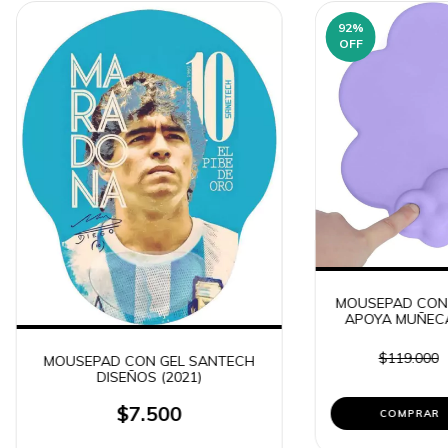
92
%
OFF
MOUSEPAD CON
APOYA MUÑECA
COLORES LISO 
$119.000
MOUSEPAD CON GEL SANTECH
DISEÑOS (2021)
$7.500
COMPRAR