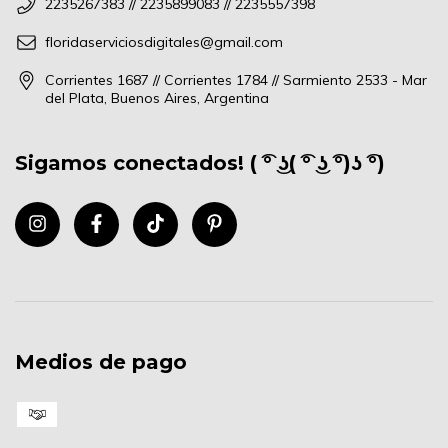
2235267383 // 2235899083 // 2235557398
floridaserviciosdigitales@gmail.com
Corrientes 1687 // Corrientes 1784 // Sarmiento 2533 - Mar
del Plata, Buenos Aires, Argentina
Sigamos conectados! ( ͡° ͜ʖ( ͡° ͜ʖ ͡°)ʖ ͡°)
Medios de pago