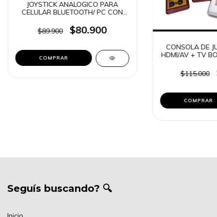
JOYSTICK ANALOGICO PARA
CELULAR BLUETOOTH/ PC CON
SOPRTE LED RGB TRANSPARENTE
SOUL JOY-P500
$80.900
$89.900
CONSOLA DE J
HDMI/AV + TV B
JOYSTICK INAL
GAME CL
$115.000
Seguís buscando? 🔍
Inicio