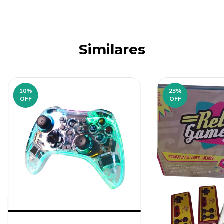
Similares
10
%
23
%
OFF
OFF