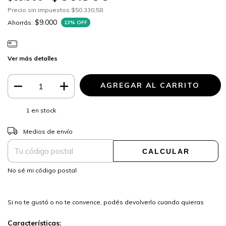
Precio sin impuestos
$50.330,58
$9.000
Ahorrás:
13
% OFF
Ver más detalles
1
en stock
CAMBIAR CP
Entregas para el CP:
Medios de envío
CALCULAR
No sé mi código postal
Si no te gustó o no te convence, podés devolverlo cuando quieras
Características: