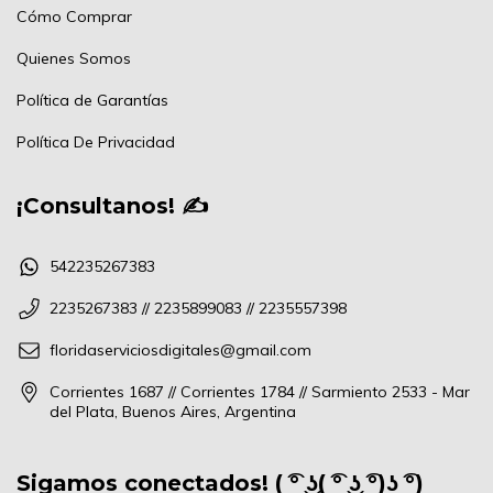
Cómo Comprar
Quienes Somos
Política de Garantías
Política De Privacidad
¡Consultanos! ✍
542235267383
2235267383 // 2235899083 // 2235557398
floridaserviciosdigitales@gmail.com
Corrientes 1687 // Corrientes 1784 // Sarmiento 2533 - Mar
del Plata, Buenos Aires, Argentina
Sigamos conectados! ( ͡° ͜ʖ( ͡° ͜ʖ ͡°)ʖ ͡°)