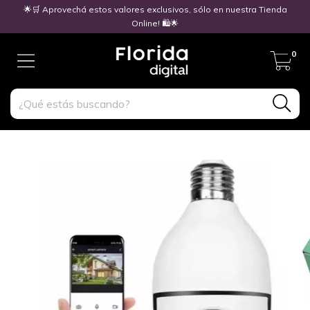
🌟🛒 Aprovechá estos valores exclusivos, sólo en nuestra Tienda
Online! 🛍️🌟
0