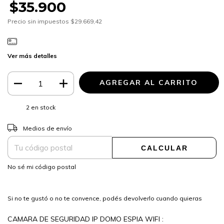
$35.900
Precio sin impuestos
$29.669,42
Ver más detalles
2
en stock
CAMBIAR CP
Entregas para el CP:
Medios de envío
CALCULAR
No sé mi código postal
Si no te gustó o no te convence, podés devolverlo cuando quieras
CAMARA DE SEGURIDAD IP DOMO ESPIA WIFI :