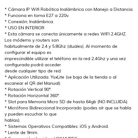
* Cámara IP Wifi Robótica Inalámbrica con Manejo a Distancia.
* Funciona en toma E27 a 220v.
* Conexión; Inalámbrica.
* USO EN INTERIOR
* Esta cámara se conecta únicamente a redes WIFI 2.4GHZ.
Los módems y routers son
habitualmente de 2.4 y 5.8Ghz (duales). Al momento de
configurar el equipo es
imprescindible utilizar el teléfono en la red 2.4Ghz y una vez
configurada podrá acceder
desde cualquier tipo de red.
* Aplicación Utilizada: YsxLite (se baja de la tienda o al
escanear el QR del Manual).
* Rotación Vertical 90°.
* Rotación Horizontal 360°.
* Slot para Memoria Micro SD de hasta 64gb (NO INCLUIDA).
* Micrófono Bidireccional Incorporado (podes oír que se habla
y pueden escuchar lo que
hablas).
* Sistemas Operativos Compatibles: iOS y Android.
* Lente de 9mm.