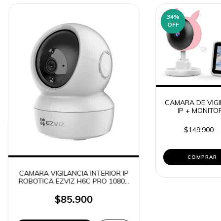
34
%
OFF
CAMARA DE VIGI
IP + MONITO
MONITOR
$149.900
CAMARA VIGILANCIA INTERIOR IP
ROBOTICA EZVIZ H6C PRO 1080P
FULL HD COLOR VU
$85.900