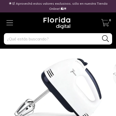
🌟🛒 Aprovechá estos valores exclusivos, sólo en nuestra Tienda
Online! 🛍️🌟
0