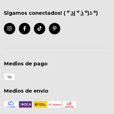
Sigamos conectados! ( ͡° ͜ʖ( ͡° ͜ʖ ͡°)ʖ ͡°)
Medios de pago
Medios de envío