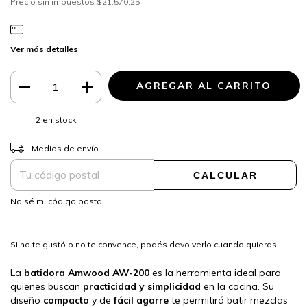
Precio sin impuestos
$21.570,25
Ver más detalles
2
en stock
CAMBIAR CP
Entregas para el CP:
Medios de envío
CALCULAR
No sé mi código postal
Si no te gustó o no te convence, podés devolverlo cuando quieras
La
batidora Amwood AW-200
es la herramienta ideal para
quienes buscan
practicidad y simplicidad
en la cocina. Su
diseño
compacto
y de
fácil agarre
te permitirá batir mezclas