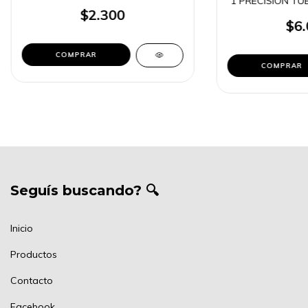
1 PRECISION TUB
$2.300
$6.
Seguís buscando? 🔍
Inicio
Productos
Contacto
Facebook