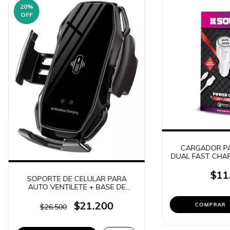
20
%
OFF
CARGADOR PA
DUAL FAST CHAR
USB - TIPO C
$11
SOPORTE DE CELULAR PARA
AUTO VENTILETE + BASE DE
CARGA QI 15W R1 / R1S (5953)
$21.200
COMPRAR
$26.500