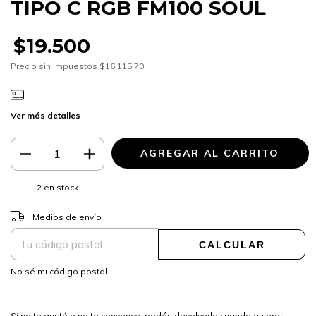
TIPO C RGB FM100 SOUL
$19.500
Precio sin impuestos
$16.115,70
Ver más detalles
2
en stock
CAMBIAR CP
Entregas para el CP:
Medios de envío
CALCULAR
No sé mi código postal
Si no te gustó o no te convence, podés devolverlo cuando quieras