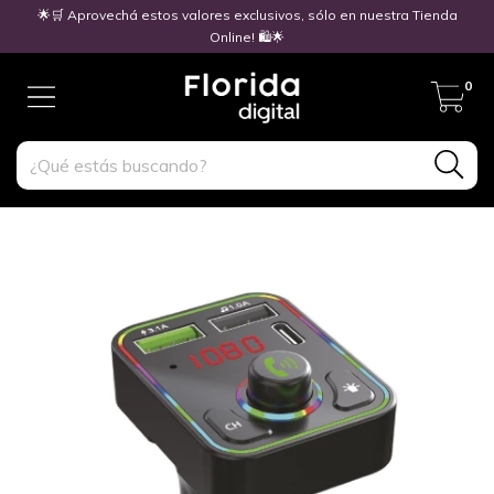
🌟🛒 Aprovechá estos valores exclusivos, sólo en nuestra Tienda
Online! 🛍️🌟
0