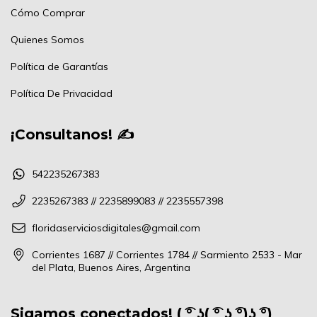
Cómo Comprar
Quienes Somos
Política de Garantías
Política De Privacidad
¡Consultanos! ✍
542235267383
2235267383 // 2235899083 // 2235557398
floridaserviciosdigitales@gmail.com
Corrientes 1687 // Corrientes 1784 // Sarmiento 2533 - Mar
del Plata, Buenos Aires, Argentina
Sigamos conectados! ( ͡° ͜ʖ( ͡° ͜ʖ ͡°)ʖ ͡°)