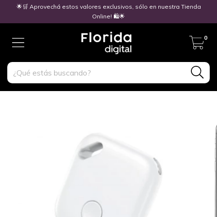
🌟🛒 Aprovechá estos valores exclusivos, sólo en nuestra Tienda
Online! 🛍️🌟
0