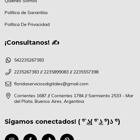
Quienes Somos
Política de Garantías
Política De Privacidad
¡Consultanos! ✍
542235267383
2235267383 // 2235899083 // 2235557398
floridaserviciosdigitales@gmail.com
Corrientes 1687 // Corrientes 1784 // Sarmiento 2533 - Mar
del Plata, Buenos Aires, Argentina
Sigamos conectados! ( ͡° ͜ʖ( ͡° ͜ʖ ͡°)ʖ ͡°)