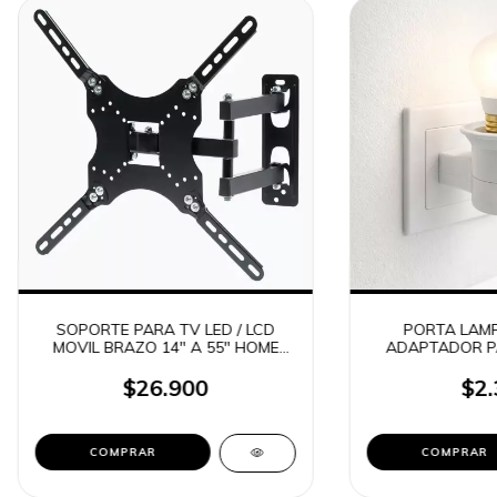
SOPORTE PARA TV LED / LCD
PORTA LAMP
MOVIL BRAZO 14" A 55" HOME
ADAPTADOR P
DESIGN HDL-117-B2 / HYTOSHY
(22
TV-117-2 (1172)
$26.900
$2.