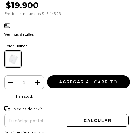
$19.900
Precio sin impuestos
$16.446,28
Ver más detalles
Color:
Blanco
1
en stock
CAMBIAR CP
Entregas para el CP:
Medios de envío
CALCULAR
No sé mi código postal