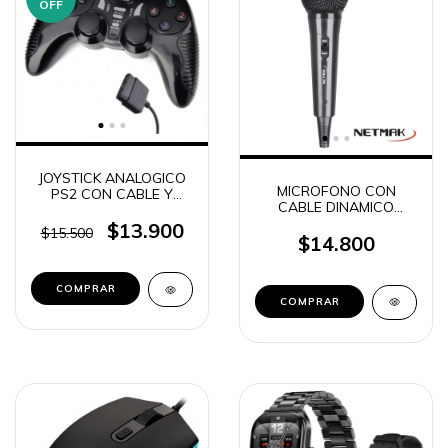
OFF
JOYSTICK ANALOGICO
MICROFONO CON
PS2 CON CABLE Y
CABLE DINAMICO
VIBRACION NETMAK
NETMAK NM-MC7
NM-SPEED
$13.900
$15.500
$14.800