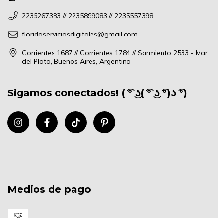
2235267383 // 2235899083 // 2235557398
floridaserviciosdigitales@gmail.com
Corrientes 1687 // Corrientes 1784 // Sarmiento 2533 - Mar
del Plata, Buenos Aires, Argentina
Sigamos conectados! ( ͡° ͜ʖ( ͡° ͜ʖ ͡°)ʖ ͡°)
Medios de pago