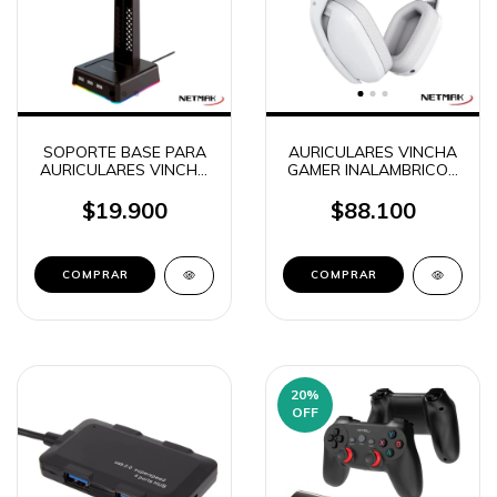
SOPORTE BASE PARA
AURICULARES VINCHA
AURICULARES VINCHA
GAMER INALAMBRICOS
+ 3 PUERTOS USB
RECEPTOR /
GAMER RGB NETMAK
BLUETOOTH CON
$19.900
$88.100
NM-HS430
MICROFONO
DESMONTABLE NETAMK
NM-N35
COMPRAR
20
%
OFF