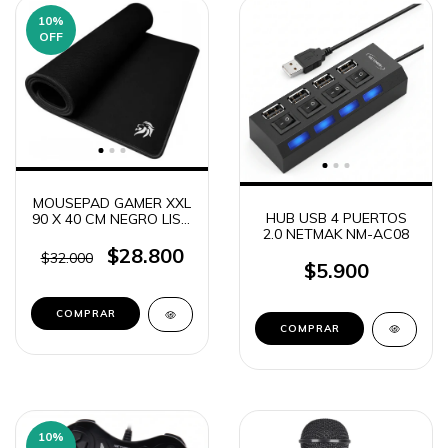
10
%
OFF
MOUSEPAD GAMER XXL
HUB USB 4 PUERTOS
90 X 40 CM NEGRO LISO
2.0 NETMAK NM-AC08
CON COSTURA
NETMAK MP758
$28.800
$32.000
$5.900
10
%