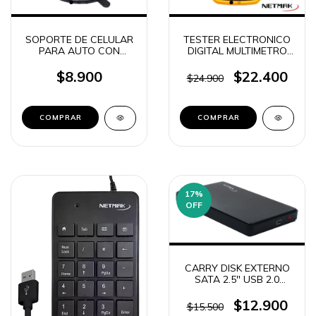
SOPORTE DE CELULAR
TESTER ELECTRONICO
PARA AUTO CON
DIGITAL MULTIMETRO
SOPAPA MAGNETICO
MEDIDOR DE VOLTAJE A
IMAN NETMAK NM-
PILA NETMAK NM-838
$8.900
$22.400
$24.900
HC22
17
%
OFF
CARRY DISK EXTERNO
SATA 2.5" USB 2.0
NETMAK NM-CARRY2
$12.900
$15.500