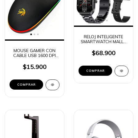
RELOJ INTELIGENTE
SMARTWATCH MALLA
METALICA + MALLA DE
MOUSE GAMER CON
SILICONA NETMAK
$68.900
CABLE USB 1600 DPI
DYNAMIC (3001)
NETMAK GM51 NM-
GM51 (06035)
$15.900
COMPRAR