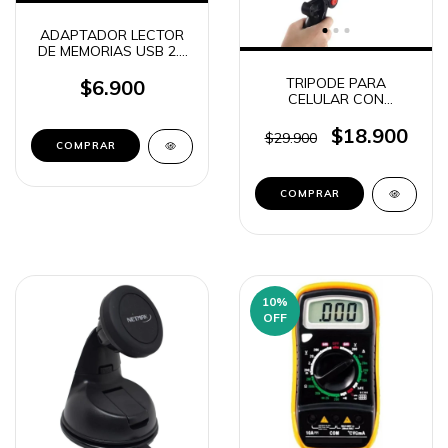
ADAPTADOR LECTOR
DE MEMORIAS USB 2.0
INTERNO MULTIPLES
FORMATOS NETMAK
TRIPODE PARA
$6.900
NM-520 / NOGA
CELULAR CON
SOPORTE FLASH Y
MICROFONO NETMAK
$18.900
$29.900
NM-STREAM / AY-49
(4920)
10
%
OFF