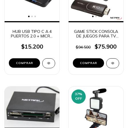
HUB USB TIPO C A 4
GAME STICK CONSOLA
PUERTOS 2.0 + MICRO
DE JUEGOS PARA TV
USB PARA AGREGAR
40000 NIVELES HDMI
TRANSFORMADOR
EMULADOR + 2
$15.200
$75.900
$94.500
NETMAK NM-HUBC
JOYSTICKS
INALAMBRICOS NM-K10
COMPRAR
37
%
OFF