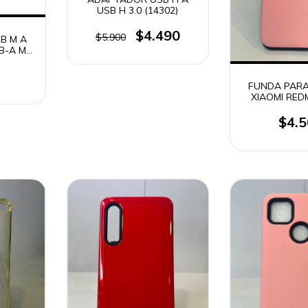
USB H 3.0 (14302)
$4.490
$5.900
B M A
SB-A M
)
FUNDA PARA
XIAOMI RED
PRO (OU
$4.