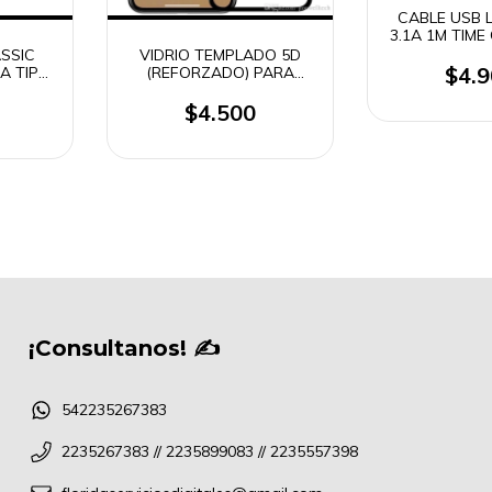
CABLE USB 
3.1A 1M TIME
// CAB-
SSIC
VIDRIO TEMPLADO 5D
$4.
A TIPO
(REFORZADO) PARA
NG
TODOS LOS MODELOS DE
CELULARES
$4.500
¡Consultanos! ✍
542235267383
2235267383 // 2235899083 // 2235557398