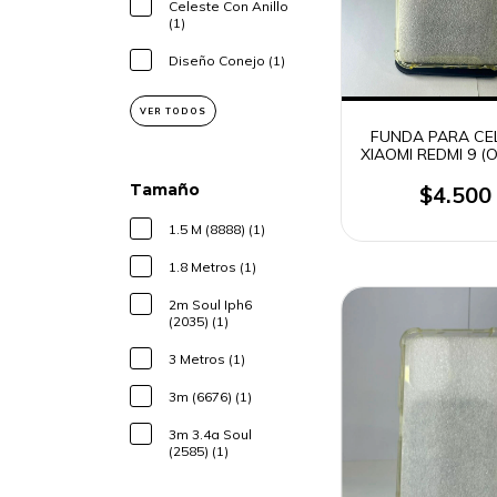
Celeste Con Anillo
(1)
Diseño Conejo (1)
VER TODOS
FUNDA PARA CE
XIAOMI REDMI 9 (
Tamaño
$4.500
1.5 M (8888) (1)
1.8 Metros (1)
2m Soul Iph6
(2035) (1)
3 Metros (1)
3m (6676) (1)
3m 3.4a Soul
(2585) (1)