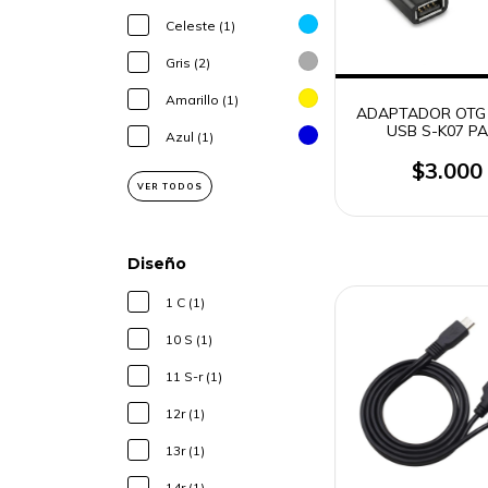
Celeste (1)
Gris (2)
Amarillo (1)
ADAPTADOR OTG
USB S-K07 P
Azul (1)
SMARTPHONE
TABLETS (22
$3.000
VER TODOS
Diseño
1 C (1)
10 S (1)
11 S-r (1)
12r (1)
13r (1)
14r (1)