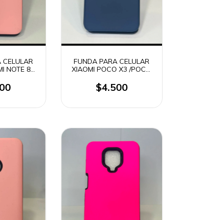
 CELULAR
FUNDA PARA CELULAR
MI NOTE 8
XIAOMI POCO X3 /POCO
TLET)
X3 PRO (OUTLET)
500
$4.500