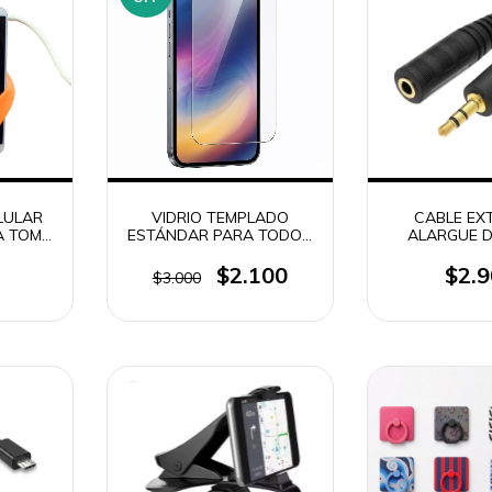
LULAR
VIDRIO TEMPLADO
CABLE EX
A TOMA
ESTÁNDAR PARA TODOS
ALARGUE D
 MOD54
LOS MODELOS DE
AUXILIAR 
CELULARES (T)
$2.100
$2.
$3.000