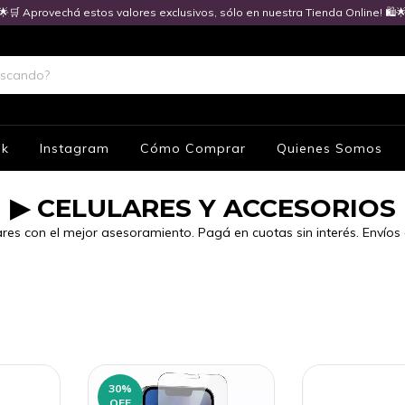
🌟🛒 Aprovechá estos valores exclusivos, sólo en nuestra Tienda Online! 🛍️
ok
Instagram
Cómo Comprar
Quienes Somos
▶ CELULARES Y ACCESORIOS
es con el mejor asesoramiento. Pagá en cuotas sin interés. Envíos 
30
%
OFF