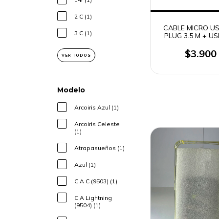
2 C (1)
CABLE MICRO US
3 C (1)
PLUG 3.5 M + U
50CM (5594
$3.900
VER TODOS
Modelo
Arcoiris Azul (1)
Arcoiris Celeste
(1)
Atrapasueños (1)
Azul (1)
C A C (9503) (1)
C A Lightning
(9504) (1)