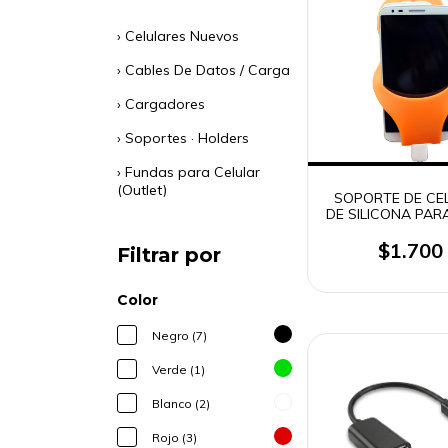
› Celulares Nuevos
› Cables De Datos / Carga
› Cargadores
› Soportes · Holders
› Fundas para Celular
(Outlet)
SOPORTE DE CE
DE SILICONA PAR
CORRIENTE ONLY
$1.700
Filtrar por
Color
Negro (7)
Verde (1)
Blanco (2)
Rojo (3)