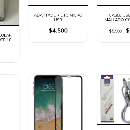
ADAPTADOR OTG MICRO
CABLE USB
USB
MALLADO CO
3.1A TIME 
$4.500
$
$5.500
LULAR
OTE 10
)