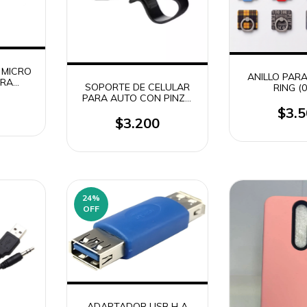
 MICRO
ANILLO PAR
ARA
SOPORTE DE CELULAR
RING (
S O
PARA AUTO CON PINZA
53)
HD-71011
$3.
$3.200
24
%
OFF
ADAPTADOR USB H A