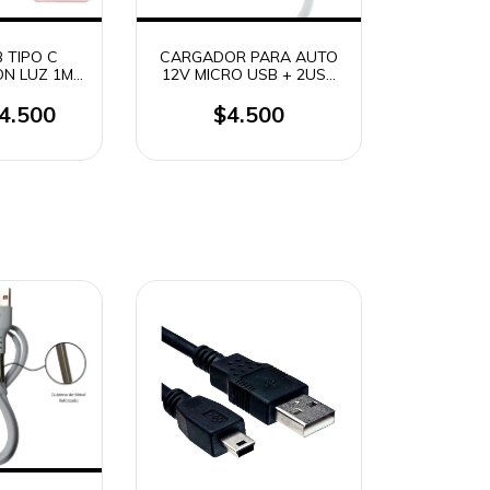
 TIPO C
CARGADOR PARA AUTO
N LUZ 1M
12V MICRO USB + 2USB
CAB-41016
CARGA RAPIDA TIME
TMCC 2303
4.500
$4.500