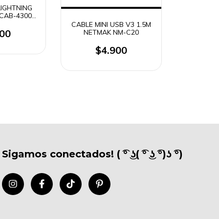
LIGHTNING
 CAB-43004
43003
CABLE MINI USB V3 1.5M
900
NETMAK NM-C20
$4.900
Sigamos conectados! ( ͡° ͜ʖ( ͡° ͜ʖ ͡°)ʖ ͡°)