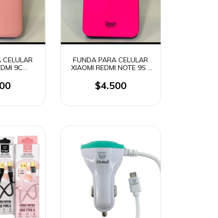
 CELULAR
FUNDA PARA CELULAR
EDMI 9C
XIAOMI REDMI NOTE 9S /
ET)
NOTE 9 PRO / NOTE 9
PRO MAX /POCO M2 PRO
500
$4.500
(OUTLET)