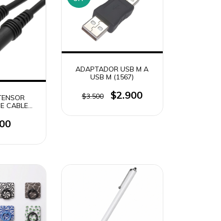
ADAPTADOR USB M A
USB M (1567)
$2.900
$3.500
TENSOR
E CABLE
PLUG 3.5
900